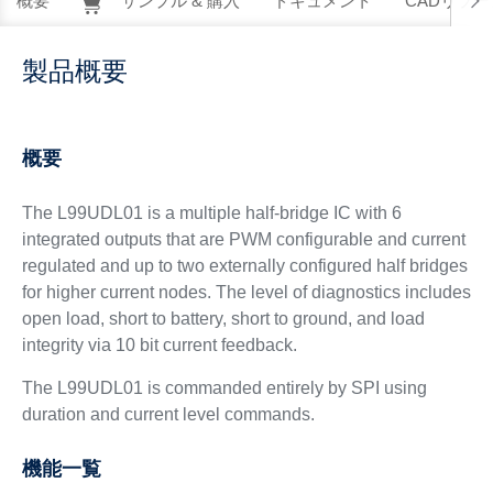
概要
サンプル & 購入
ドキュメント
CADリソー
製品概要
概要
The L99UDL01 is a multiple half-bridge IC with 6
integrated outputs that are PWM configurable and current
regulated and up to two externally configured half bridges
for higher current nodes. The level of diagnostics includes
open load, short to battery, short to ground, and load
integrity via 10 bit current feedback.
The L99UDL01 is commanded entirely by SPI using
duration and current level commands.
機能一覧