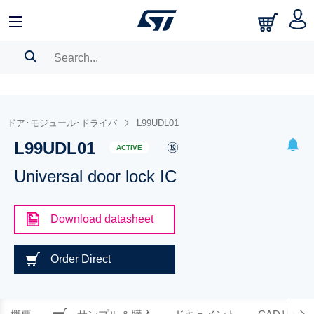
SEARCH HISTORY
BOOKMARK
ドア･モジュール･ドライバ
L99UDL01
L99UDL01
Please
log in
to show your saved searches.
ACTIVE
Universal door lock IC
Download datasheet
Order Direct