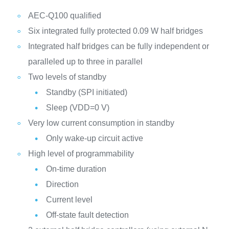
AEC-Q100 qualified
Six integrated fully protected 0.09 W half bridges
Integrated half bridges can be fully independent or
paralleled up to three in parallel
Two levels of standby
Standby (SPI initiated)
Sleep (VDD=0 V)
Very low current consumption in standby
Only wake-up circuit active
High level of programmability
On-time duration
Direction
Current level
Off-state fault detection