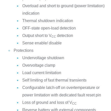
Overload and short to ground (power limitation)
indication
Thermal shutdown indication
OFF-state open-load detection
Output short to V
detection
CC
Sense enable/ disable
Protections
Undervoltage shutdown
Overvoltage clamp
Load current limitation
Self limiting of fast thermal transients
Configurable latch-off on overtemperature or
power limitation with dedicated fault reset pin
Loss of ground and loss of V
CC
Reverse battery with external components