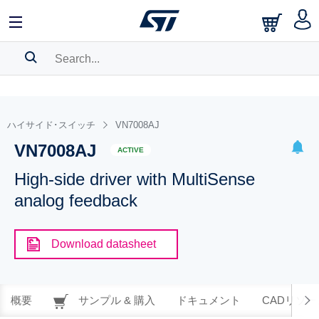
SEARCH HISTORY
BOOKMARK
ハイサイド･スイッチ
VN7008AJ
VN7008AJ
Please
log in
to show your saved searches.
ACTIVE
High-side driver with MultiSense
analog feedback
Download datasheet
概要
サンプル & 購入
ドキュメント
CADリソー