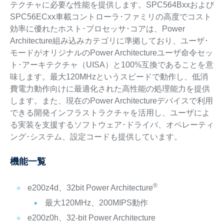
テクチャに必要な性能を提供します。SPC564Bxxおよび
SPC56ECxx車載コントローラ･ファミリの高度でコスト
効率に優れたホスト･プロセッサ･コアは、Power
Architecture組み込みカテゴリに準拠しており、ユーザ･
モードがオリジナルのPower Architectureユーザ命令セッ
ト･アーキテクチャ（UISA）と100%互換であることを意
味します。最大120MHzというスピードで動作し、低消
費電力動作向けに最適化された高性能の処理能力を提供
します。また、現在のPower Architectureデバイスで利用
できる開発インフラストラクチャを活用し、ユーザによ
る実装を支援するソフトウェア･ドライバ、オペレーティ
ング･システム、設定コードも提供しています。
機能一覧
®
e200z4d、32bit Power Architecture
最大120MHz、200MIPS動作
e200z0h、32-bit Power Architecture