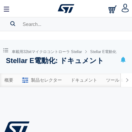
SEARCH HISTORY
BOOKMARK
車載用32bitマイクロコントローラ Stellar
Stellar E電動化
Stellar E電動化: ドキュメント
Please
log in
to show your saved searches.
概要
製品セレクター
ドキュメント
ツール & 