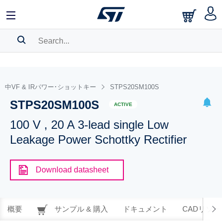
SEARCH HISTORY
BOOKMARK
中VF & IRパワー･ショットキー
STPS20SM100S
STPS20SM100S
Please
log in
to show your saved searches.
ACTIVE
100 V , 20 A 3-lead single Low
Leakage Power Schottky Rectifier
Download datasheet
概要
サンプル & 購入
ドキュメント
CADリソー