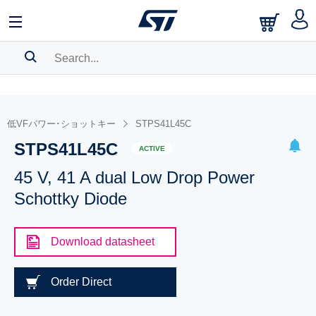
SEARCH HISTORY
BOOKMARK
低VFパワー･ショットキー
STPS41L45C
STPS41L45C
Please
log in
to show your saved searches.
ACTIVE
45 V, 41 A dual Low Drop Power
Schottky Diode
Download datasheet
Order Direct