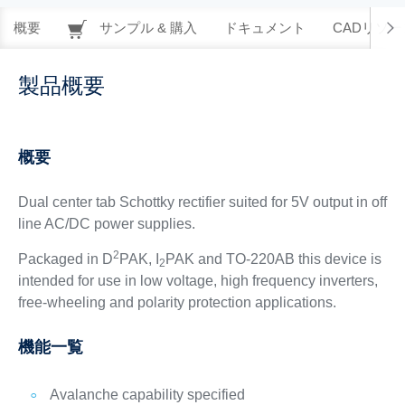
概要
サンプル & 購入
ドキュメント
CADリソー
製品概要
概要
Dual center tab Schottky rectifier suited for 5V output in off
line AC/DC power supplies.
2
Packaged in D
PAK, I
PAK and TO-220AB this device is
2
intended for use in low voltage, high frequency inverters,
free-wheeling and polarity protection applications.
機能一覧
Avalanche capability specified