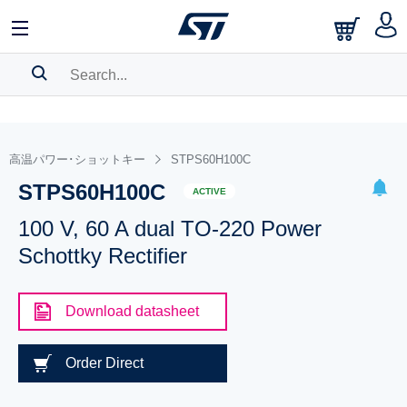
SEARCH HISTORY
BOOKMARK
高温パワー･ショットキー
STPS60H100C
STPS60H100C
Please
log in
to show your saved searches.
ACTIVE
100 V, 60 A dual TO-220 Power
Schottky Rectifier
Download datasheet
Order Direct