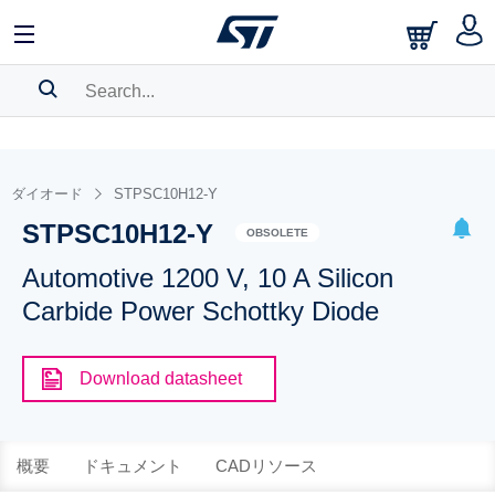
SEARCH HISTORY
BOOKMARK
ダイオード
STPSC10H12-Y
STPSC10H12-Y
Please
log in
to show your saved searches.
OBSOLETE
Automotive 1200 V, 10 A Silicon
Carbide Power Schottky Diode
Download datasheet
概要
ドキュメント
CADリソース