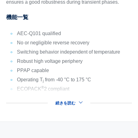
ensures a good robustness during transient phases.
機能一覧
AEC-Q101 qualified
No or negligible reverse recovery
Switching behavior independent of temperature
Robust high voltage periphery
PPAP capable
Operating T
from -40 °C to 175 °C
j
®
ECOPACK
2 compliant
続きを読む