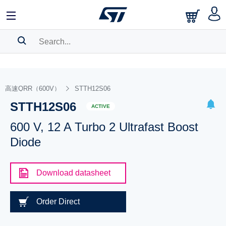
SEARCH HISTORY
BOOKMARK
高速QRR（600V）
STTH12S06
STTH12S06
Please
log in
to show your saved searches.
ACTIVE
600 V, 12 A Turbo 2 Ultrafast Boost
Diode
Download datasheet
Order Direct