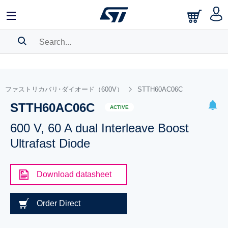
SEARCH HISTORY
BOOKMARK
ファストリカバリ･ダイオード（600V）
STTH60AC06C
STTH60AC06C
Please
log in
to show your saved searches.
ACTIVE
600 V, 60 A dual Interleave Boost
Ultrafast Diode
Download datasheet
Order Direct