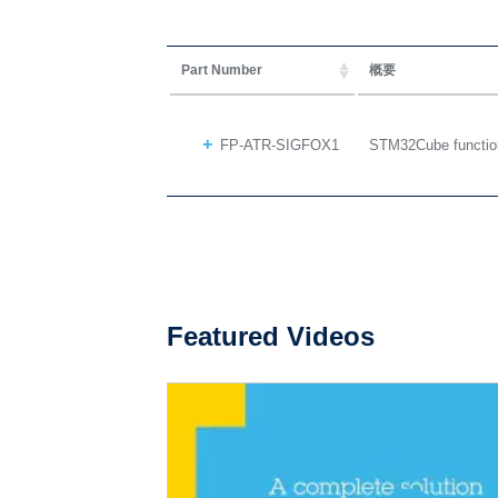
Part Number
概要
FP-ATR-SIGFOX1
STM32Cube function 
Featured Videos