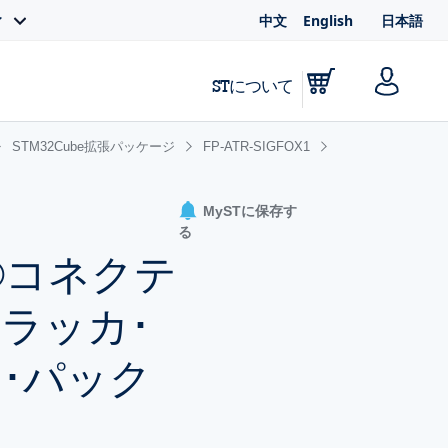
中文
English
日本語
ィ
STについて
STM32Cube拡張パッケージ
FP-ATR-SIGFOX1
MySTに保存す
る
h®コネクテ
ラッカ･
ン･パック