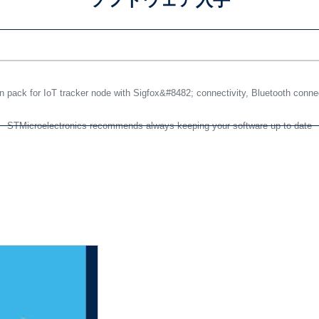
pack for IoT tracker node with Sigfox&#8482; connectivity, Bluetooth conne
STMicroelectronics recommends always keeping your software up to date