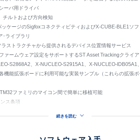
ンシーバ用ドライバ
、チルトおよび方向検知
･パッケージのSigfoxコネクティビティおよびX-CUBE-BLE1ソ
ア･ライブラリ
インフラストラクチャから提供されるデバイス位置情報サービス
てファームウェア設定をサポートするST Asset Tracking
EO-S2868A2、X-NUCLEO-S2915A1、X-NUCLEO-IDB05A1
S1A1の各機能拡張ボードに利用可能な実装サンプル（これらの拡張ボード
、STM32ファミリのマイコン間で簡単に移植可能
センス条項
続きを読む
ソフトウェア入手