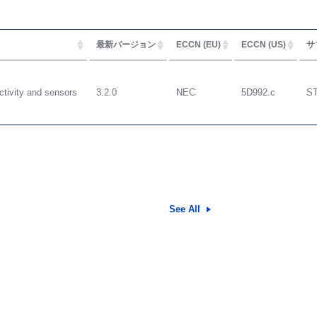
最新バージョン
ECCN (EU)
ECCN (US)
サ
ctivity and sensors
3.2.0
NEC
5D992.c
S
See All