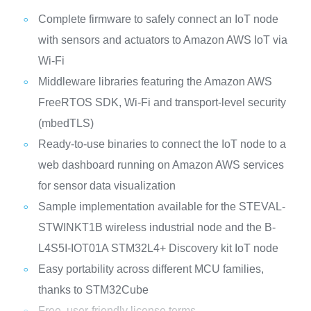
Complete firmware to safely connect an IoT node
with sensors and actuators to Amazon AWS IoT via
Wi-Fi
Middleware libraries featuring the Amazon AWS
FreeRTOS SDK, Wi-Fi and transport-level security
(mbedTLS)
Ready-to-use binaries to connect the IoT node to a
web dashboard running on Amazon AWS services
for sensor data visualization
Sample implementation available for the STEVAL-
STWINKT1B wireless industrial node and the B-
L4S5I-IOT01A STM32L4+ Discovery kit IoT node
Easy portability across different MCU families,
thanks to STM32Cube
Free, user-friendly license terms