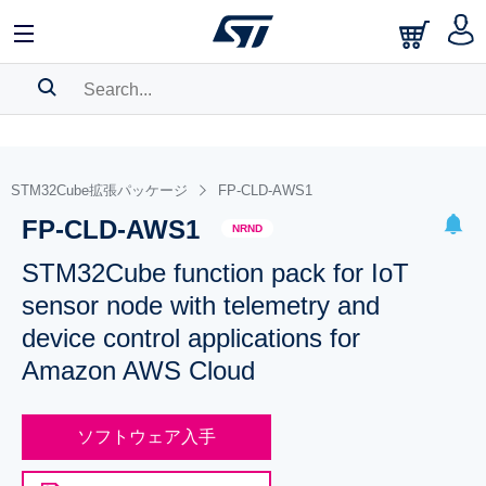
SEARCH HISTORY
BOOKMARK
STM32Cube拡張パッケージ
FP-CLD-AWS1
FP-CLD-AWS1
Please
log in
to show your saved searches.
NRND
STM32Cube function pack for IoT
sensor node with telemetry and
device control applications for
Amazon AWS Cloud
ソフトウェア入手