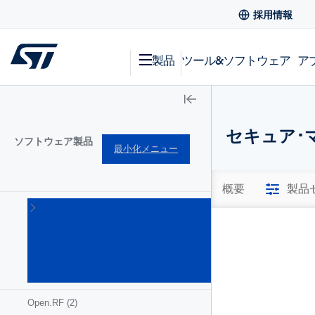
採用情報
製品
ツール&ソフトウェア
ア
セキュア･
ソフトウェア製品
最小化メニュー
概要
製品
MEMS
& セン
サ用ソ
フトウ
ェア
(17)
Open.RF
(2)