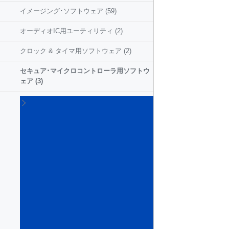
イメージング･ソフトウェア
(59)
オーディオIC用ユーティリティ
(2)
クロック & タイマ用ソフトウェア
(2)
セキュア･マイクロコントローラ用ソフトウ
ェア
(3)
マイ
クロ
コン
トロ
ーラ
およ
びマ
イク
ロプ
ロッ
セサ
向け
組み