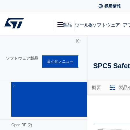
採用情報
製品
ツール&ソフトウェア
ア
ソフトウェア製品
最小化メニュー
SPC5 Safet
MEMS
概要
製品
& セン
サ用ソ
フトウ
ェア
(17)
Open.RF
(2)