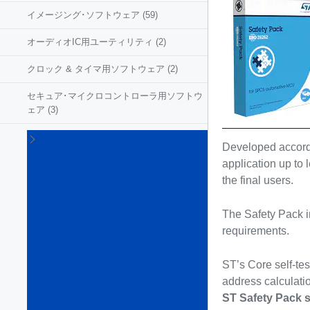
イメージング･ソフトウェア
(59)
オーディオIC用ユーティリティ
(2)
クロック & タイマ用ソフトウェア
(2)
セキュア･マイクロコントローラ用ソフトウ
ェア
(3)
マイ
Developed accordi
クロ
application up to
コン
トロ
the final users.
ーラ
およ
The Safety Pack 
びマ
requirements.
イク
ロプ
ロッ
ST’s Core self-test
セサ
address calculatio
向け
ST Safety Pack 
組み