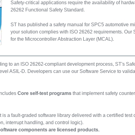
Safety-critical applications require the availability of ha
26262 Functional Safety Standard.
ST has published a safety manual for SPC5 automotive micr
your solution complies with ISO 26262 requirements. Our Saf
for the Microcontroller Abstraction Layer (MCAL).
ng to an ISO 26262-compliant development process, ST's Safety 
 level ASIL-D. Developers can use our Software Service to valid
includes
Core self-test programs
that implement safety counte
 is a fault-graded software library delivered with a certified test
n, interrupt handling, and control logic).
software components are licensed products.