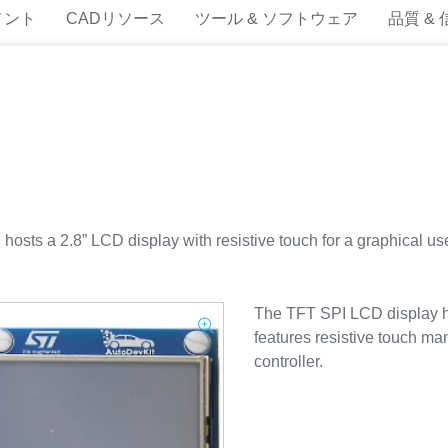
メント
CADリソース
ツール & ソフトウェア
品質 &
s a 2.8” LCD display with resistive touch for a graphical user
The TFT SPI LCD display ha
features resistive touch m
controller.