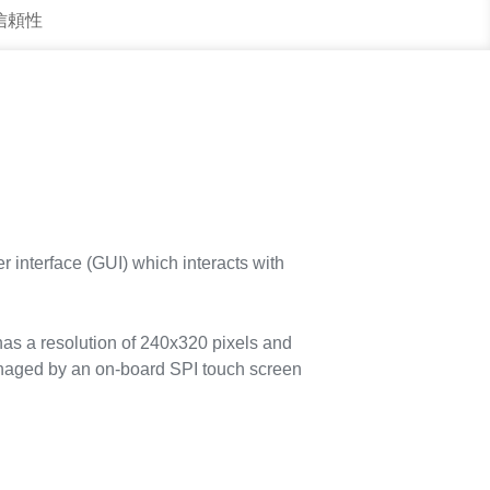
 信頼性
 interface (GUI) which interacts with
s a resolution of 240x320 pixels and
anaged by an on-board SPI touch screen