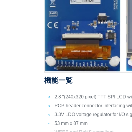
機能一覧
2.8 "(240x320 pixel) TFT SPI LCD wit
PCB header connector interfacing w
3.3V LDO voltage regulator for I/O si
53 mm x 87 mm