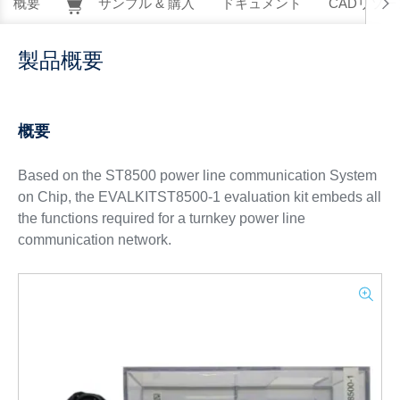
概要
サンプル & 購入
ドキュメント
CADリソー
製品概要
概要
Based on the ST8500 power line communication System
on Chip, the EVALKITST8500-1 evaluation kit embeds all
the functions required for a turnkey power line
communication network.