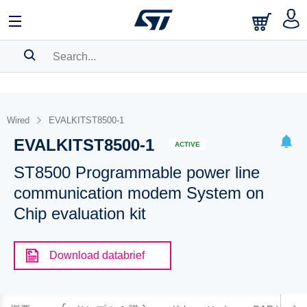
SEARCH HISTORY
BOOKMARK
Wired
EVALKITST8500-1
EVALKITST8500-1
Please
log in
to show your saved searches.
ACTIVE
ST8500 Programmable power line
communication modem System on
Chip evaluation kit
Download databrief