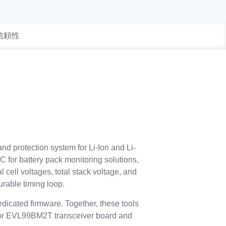
 信頼性
d protection system for Li-Ion and Li-
 for battery pack monitoring solutions,
cell voltages, total stack voltage, and
rable timing loop.
edicated firmware. Together, these tools
T or EVL99BM2T transceiver board and