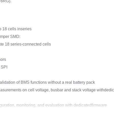
76RG).
 18 cells inseries
jumper SMD:
te 18 series-connected cells
sors
l SPI
lidation of BMS functions without a real battery pack
asurements on cell voltage, busbar and stack voltage withded
iguration, monitoring, and evaluation with dedicatedfirmware