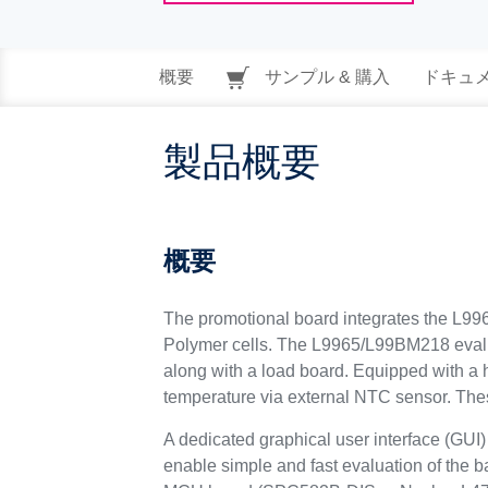
概要
サンプル & 購入
ドキュ
製品概要
概要
The promotional board integrates the L996
Polymer cells. The L9965/L99BM218 evaluat
along with a load board. Equipped with a h
temperature via external NTC sensor. Thes
A dedicated graphical user interface (GUI) 
enable simple and fast evaluation of the