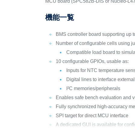
MCU board (SPC582B-DIS or Nucleo-L4
機能一覧
BMS controller board supporting up to
Number of configurable cells using 
Compatible load board to simula
10 configurable GPIOs, usable as:
Inputs for NTC temperature sen
Digital lines to interface externa
I²C memories/peripherals
Enables safe bench evaluation and va
Fully synchronized high-accuracy me
SPI target for direct MCU interface
A dedicated GUI is available for conf