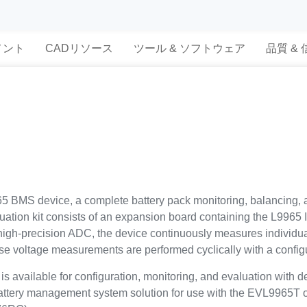
メント
CADリソース
ツール & ソフトウェア
品質 &
5 BMS device, a complete battery pack monitoring, balancing, an
ion kit consists of an expansion board containing the L9965 IC
igh-precision ADC, the device continuously measures individual 
e voltage measurements are performed cyclically with a configu
is available for configuration, monitoring, and evaluation with d
 battery management system solution for use with the EVL9965