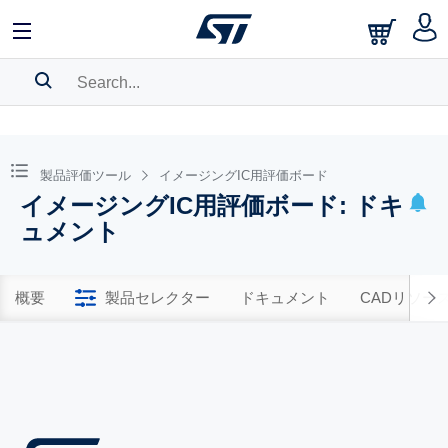
SEARCH HISTORY
BOOKMARK
製品評価ツール
イメージングIC用評価ボード
イメージングIC用評価ボード: ドキ
Please
log in
to show your saved searches.
ュメント
概要
製品セレクター
ドキュメント
CADリソー