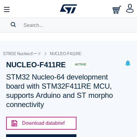
SEARCH HISTORY
BOOKMARK
STM32 Nucleoボード
NUCLEO-F411RE
NUCLEO-F411RE
Please
log in
to show your saved searches.
ACTIVE
STM32 Nucleo-64 development
board with STM32F411RE MCU,
supports Arduino and ST morpho
connectivity
Download databrief