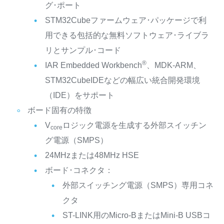
グ･ポート
STM32Cubeファームウェア･パッケージで利
用できる包括的な無料ソフトウェア･ライブラ
リとサンプル･コード
®
IAR Embedded Workbench
、MDK-ARM、
STM32CubeIDEなどの幅広い統合開発環境
（IDE）をサポート
ボード固有の特徴
V
ロジック電源を生成する外部スイッチン
core
グ電源（SMPS）
24MHzまたは48MHz HSE
ボード･コネクタ：
外部スイッチング電源（SMPS）専用コネ
クタ
ST-LINK用のMicro-BまたはMini-B USBコ