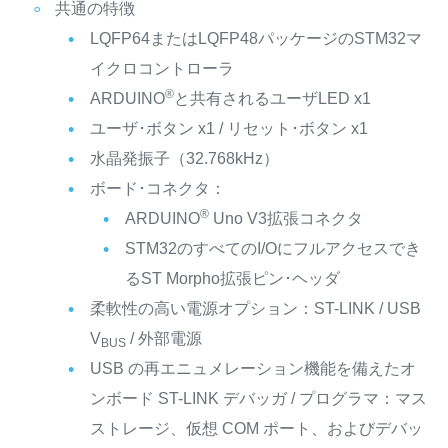
共通の特徴
LQFP64またはLQFP48パッケージのSTM32マ
イクロコントローラ
®
ARDUINO
と共有されるユーザLED x1
ユーザ･ボタン x1 / リセット･ボタン x1
水晶発振子（32.768kHz）
ボード･コネクタ：
®
ARDUINO
Uno V3拡張コネクタ
STM32のすべてのI/Oにフルアクセスでき
るST Morpho拡張ピン･ヘッダ
柔軟性の高い電源オプション：ST-LINK / USB
V
/ 外部電源
BUS
USB の再エニュメレーション機能を備えたオ
ンボード ST-LINK デバッガ / プログラマ：マス
ストレージ、仮想 COM ポート、およびデバッ