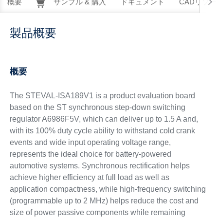
概要
サンプル & 購入
ドキュメント
CADリソー
製品概要
概要
The STEVAL-ISA189V1 is a product evaluation board
based on the ST synchronous step-down switching
regulator A6986F5V, which can deliver up to 1.5 A and,
with its 100% duty cycle ability to withstand cold crank
events and wide input operating voltage range,
represents the ideal choice for battery-powered
automotive systems. Synchronous rectification helps
achieve higher efficiency at full load as well as
application compactness, while high-frequency switching
(programmable up to 2 MHz) helps reduce the cost and
size of power passive components while remaining