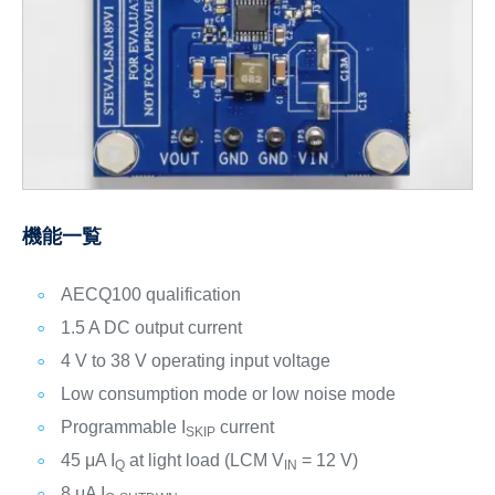
機能一覧
AECQ100 qualification
1.5 A DC output current
4 V to 38 V operating input voltage
Low consumption mode or low noise mode
Programmable I
current
SKIP
45 μA I
at light load (LCM V
= 12 V)
Q
IN
8 μA I