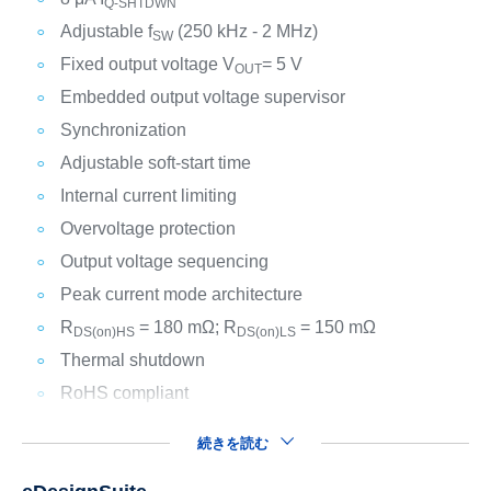
Q-SHTDWN
Adjustable f
(250 kHz - 2 MHz)
SW
Fixed output voltage V
= 5 V
OUT
Embedded output voltage supervisor
Synchronization
Adjustable soft-start time
Internal current limiting
Overvoltage protection
Output voltage sequencing
Peak current mode architecture
R
= 180 mΩ; R
= 150 mΩ
DS(on)HS
DS(on)LS
Thermal shutdown
RoHS compliant
続きを読む