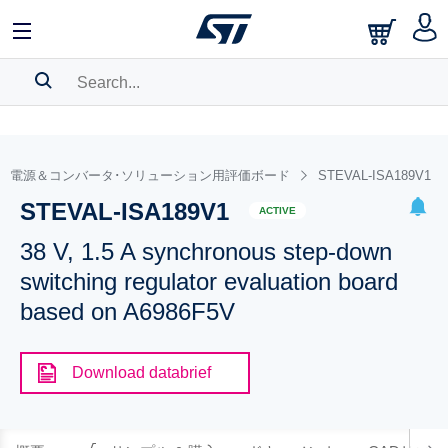
SEARCH HISTORY
BOOKMARK
電源＆コンバータ･ソリューション用評価ボード
STEVAL-ISA189V1
STEVAL-ISA189V1
Please
log in
to show your saved searches.
ACTIVE
38 V, 1.5 A synchronous step-down
switching regulator evaluation board
based on A6986F5V
Download databrief