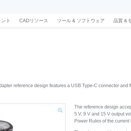
メント
CADリソース
ツール & ソフトウェア
品質 &
r reference design features a USB Type-C connector and fu
The reference design accep
5 V, 9 V and 15 V output vo
Power Rules of the current