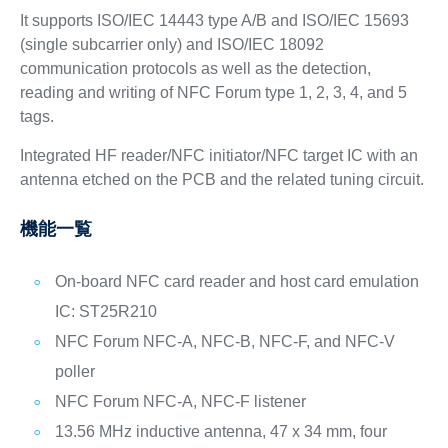
It supports ISO/IEC 14443 type A/B and ISO/IEC 15693
(single subcarrier only) and ISO/IEC 18092
communication protocols as well as the detection,
reading and writing of NFC Forum type 1, 2, 3, 4, and 5
tags.
Integrated HF reader/NFC initiator/NFC target IC with an
antenna etched on the PCB and the related tuning circuit.
機能一覧
On-board NFC card reader and host card emulation
IC: ST25R210
NFC Forum NFC-A, NFC-B, NFC-F, and NFC-V
poller
NFC Forum NFC-A, NFC-F listener
13.56 MHz inductive antenna, 47 x 34 mm, four