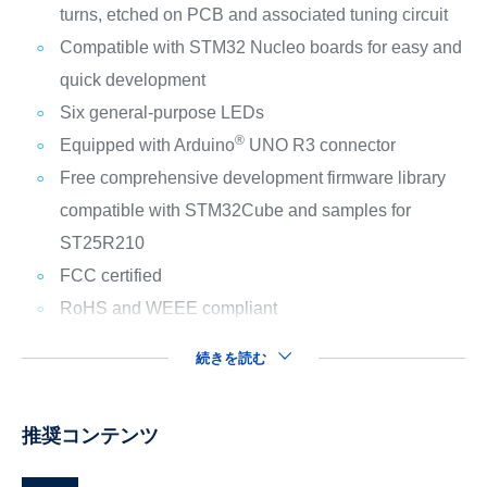
turns, etched on PCB and associated tuning circuit
Compatible with STM32 Nucleo boards for easy and
quick development
Six general-purpose LEDs
®
Equipped with Arduino
UNO R3 connector
Free comprehensive development firmware library
compatible with STM32Cube and samples for
ST25R210
FCC certified
RoHS and WEEE compliant
続きを読む
推奨コンテンツ