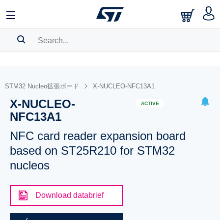
SEARCH HISTORY
BOOKMARK
STM32 Nucleo拡張ボード
X-NUCLEO-NFC13A1
X-NUCLEO-
Please
log in
to show your saved searches.
ACTIVE
NFC13A1
NFC card reader expansion board
based on ST25R210 for STM32
nucleos
Download databrief