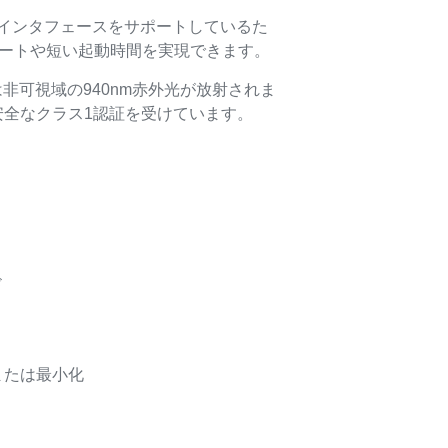
びI²Cインタフェースをサポートしているた
ートや短い起動時間を実現できます。
からは非可視域の940nm赤外光が放射されま
安全なクラス1認証を受けています。
ド
または最小化