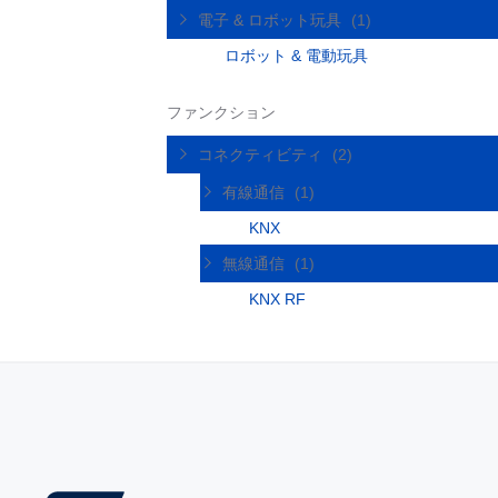
電子 & ロボット玩具
(1)
ロボット & 電動玩具
ファンクション
コネクティビティ
(2)
有線通信
(1)
KNX
無線通信
(1)
KNX RF