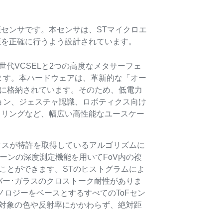
測距センサです。本センサは、STマイクロエ
の測距を正確に行うよう設計されています。
次世代VCSELと2つの高度なメタサーフェ
ます。本ハードウェアは、革新的な「オー
ルに格納されています。そのため、低電力
ョン、ジェスチャ認識、ロボティクス向け
ニタリングなど、幅広い高性能なユースケー
クスが特許を取得しているアルゴリズムに
4ゾーンの深度測定機能を用いてFoV内の複
ことができます。STのヒストグラムによ
カバー･ガラスのクロストーク耐性がありま
eテクノロジーをベースとするすべてのToFセン
は、対象の色や反射率にかかわらず、絶対距