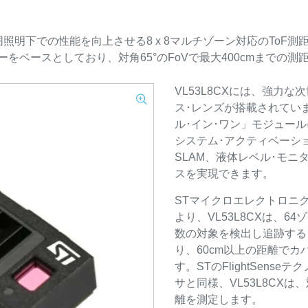
周囲照明下での性能を向上させる8 x 8マルチゾーン対応のToF
ノロジーをベースとしており、対角65°のFoVで最大400cmまで
VL53L8CXには、強力な
ス･レンズが搭載されてい
ル･イン･ワン」モジュー
システム･アクティベーシ
SLAM、液体レベル･モ
スを実現できます。
STマイクロエレクトロニ
より、VL53L8CXは、6
数の対象を検出し追跡する
り、60cm以上の距離で
す。STのFlightSens
サと同様、VL53L8CX
離を測定します。