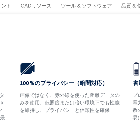
メント
CADリソース
ツール & ソフトウェア
品質 &
100％のプライバシー（暗闇対応）
省
タ
画像ではなく、赤外線を使った距離データの
プ
x
みを使用。低照度または暗い環境下でも性能
電
ィ
を維持し、プライバシーと信頼性を確保
数
に最
易