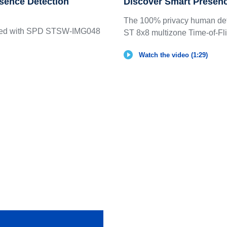
esence Detection
Discover Smart Presenc
The 100% privacy human dete
arted with SPD STSW-IMG048
ST 8x8 multizone Time-of-Fl
Watch the video (1:29)