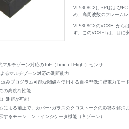
VL53L8CXはSPIおよ
め、高周波数のフレームレ
VL53L8CXのVCSEL
す。このVCSELは、目に
ゾーン対応のToF（Time-of-Flight）センサ
ーンによるマルチゾーン対応の測距能力
り込みプログラム可能な閾値を使用する自律型低消費電力モー
下での高度な性能
出･測距が可能
ムによる補正で、カバー･ガラスのクロストークの影響を解消
示するモーション・インジケータ機能（各ゾーン）