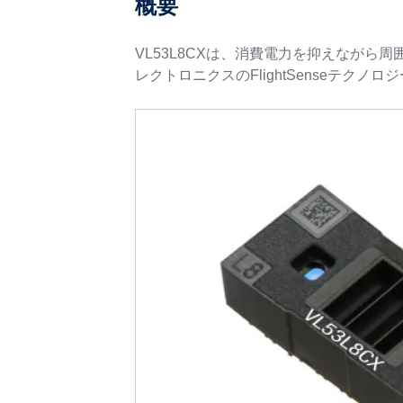
概要
VL53L8CXは、消費電力を抑えながら
レクトロニクスのFlightSenseテク