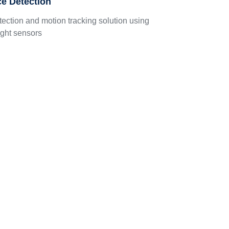
e Detection
ction and motion tracking solution using
ight sensors