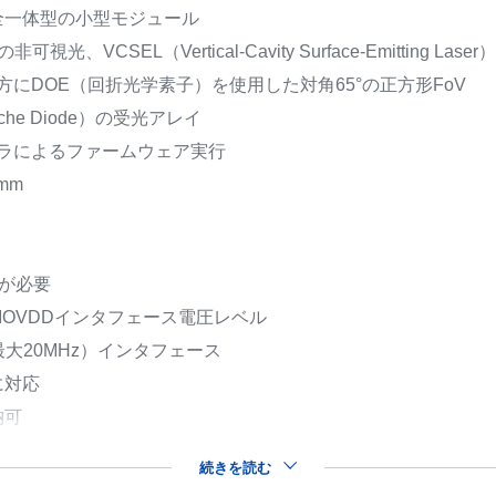
持つ完全一体型の小型モジュール
光、VCSEL（Vertical-Cavity Surface-Emitting L
にDOE（回折光学素子）を使用した対角65°の正方形FoV
lanche Diode）の受光アレイ
ラによるファームウェア実行
5mm
源が必要
のIOVDDインタフェース電圧レベル
（最大20MHz）インタフェース
に対応
納可
続きを読む