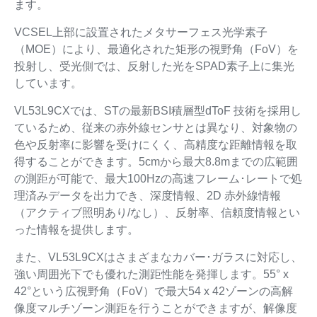
ます。
VCSEL上部に設置されたメタサーフェス光学素子
（MOE）により、最適化された矩形の視野角（FoV）を
投射し、受光側では、反射した光をSPAD素子上に集光
しています。
VL53L9CXでは、STの最新BSI積層型dToF 技術を採用し
ているため、従来の赤外線センサとは異なり、対象物の
色や反射率に影響を受けにくく、高精度な距離情報を取
得することができます。5cmから最大8.8mまでの広範囲
の測距が可能で、最大100Hzの高速フレーム･レートで処
理済みデータを出力でき、深度情報、2D 赤外線情報
（アクティブ照明あり/なし）、反射率、信頼度情報とい
った情報を提供します。
また、VL53L9CXはさまざまなカバー･ガラスに対応し、
強い周囲光下でも優れた測距性能を発揮します。55° x
42°という広視野角（FoV）で最大54 x 42ゾーンの高解
像度マルチゾーン測距を行うことができますが、解像度