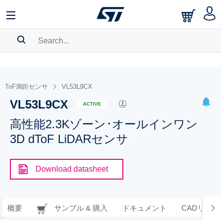
SEARCH HISTORY
BOOKMARK
ToF測距センサ
VL53L9CX
VL53L9CX
Please
log in
to show your saved searches.
ACTIVE
高性能2.3Kゾーン･オールインワン
3D dToF LiDARセンサ
Download datasheet
概要
サンプル & 購入
ドキュメント
CADリソー