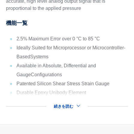
accurate, high level analog output signal that is
proportional to the applied pressure
機能一覧
2.5% Maximum Error over 0 °C to 85 °C
Ideally Suited for Microprocessor or Microcontroller-
BasedSystems
Available in Absolute, Differential and
GaugeConfigurations
Patented Silicon Shear Stress Strain Gauge
Durable Epoxy Unibody Element
続きを読む