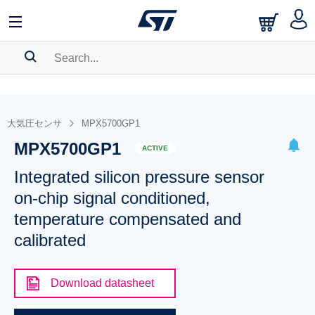
SEARCH HISTORY
BOOKMARK
大気圧センサ
MPX5700GP1
MPX5700GP1
Please
log in
to show your saved searches.
ACTIVE
Integrated silicon pressure sensor
on-chip signal conditioned,
temperature compensated and
calibrated
Download datasheet