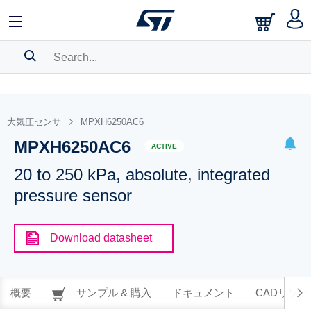
SEARCH HISTORY
BOOKMARK
大気圧センサ
MPXH6250AC6
MPXH6250AC6
Please
log in
to show your saved searches.
ACTIVE
20 to 250 kPa, absolute, integrated
pressure sensor
Download datasheet
概要
サンプル & 購入
ドキュメント
CADリソー