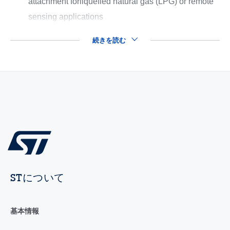
attachment forliquefied natural gas (LPG) or remote
sensing applications
続きを読む
STについて
基本情報