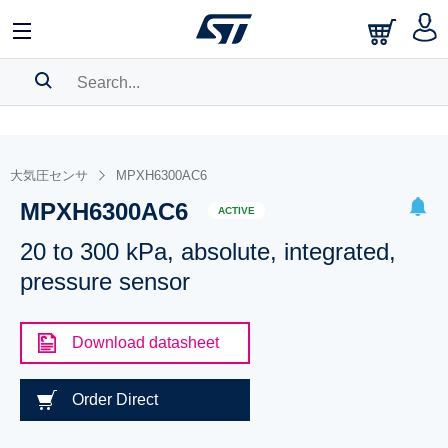
SEARCH HISTORY
BOOKMARK
大気圧センサ
MPXH6300AC6
MPXH6300AC6
Please
log in
to show your saved searches.
ACTIVE
20 to 300 kPa, absolute, integrated,
pressure sensor
Download datasheet
Order Direct