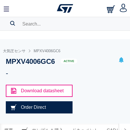
SEARCH HISTORY
BOOKMARK
大気圧センサ
MPXV4006GC6
MPXV4006GC6
Please
log in
to show your saved searches.
ACTIVE
-
Download datasheet
Order Direct