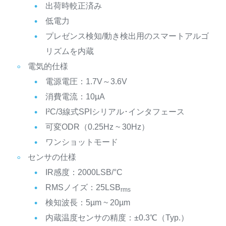
出荷時較正済み
低電力
プレゼンス検知/動き検出用のスマートアルゴ
リズムを内蔵
電気的仕様
電源電圧：1.7V～3.6V
消費電流：10µA
I²C/3線式SPIシリアル･インタフェース
可変ODR（0.25Hz ~ 30Hz）
ワンショットモード
センサの仕様
IR感度：2000LSB/°C
RMSノイズ：25LSB
rms
検知波長：5µm ~ 20µm
内蔵温度センサの精度：±0.3℃（Typ.）