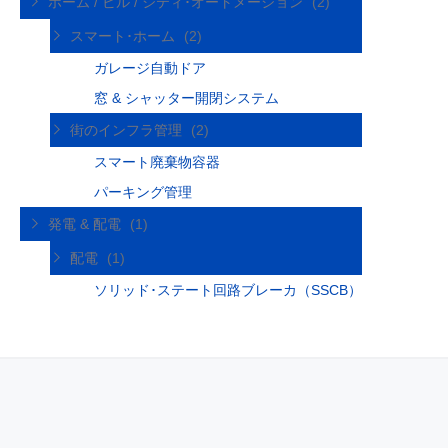
ホーム / ビル / シティ･オートメーション
(2)
スマート･ホーム
(2)
ガレージ自動ドア
窓 & シャッター開閉システム
街のインフラ管理
(2)
スマート廃棄物容器
パーキング管理
発電 & 配電
(1)
配電
(1)
ソリッド･ステート回路ブレーカ（SSCB）