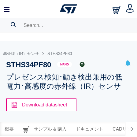
SEARCH HISTORY
BOOKMARK
赤外線（IR）センサ
STHS34PF80
STHS34PF80
Please
log in
to show your saved searches.
NRND
プレゼンス検知･動き検出兼用の低
電力･高感度の赤外線（IR）センサ
Download datasheet
概要
サンプル & 購入
ドキュメント
CADリソー