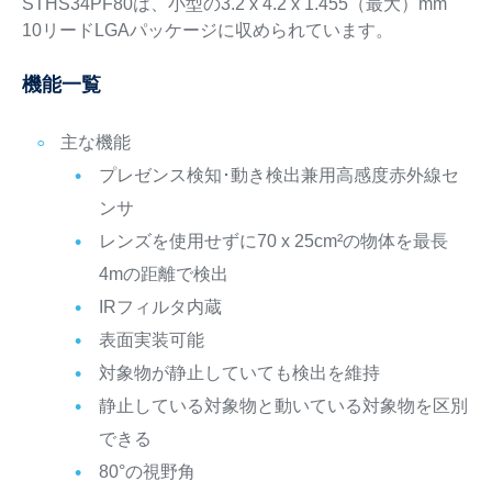
STHS34PF80は、小型の3.2 x 4.2 x 1.455（最大）mm
10リードLGAパッケージに収められています。
機能一覧
主な機能
プレゼンス検知･動き検出兼用高感度赤外線セ
ンサ
レンズを使用せずに70 x 25cm²の物体を最長
4mの距離で検出
IRフィルタ内蔵
表面実装可能
対象物が静止していても検出を維持
静止している対象物と動いている対象物を区別
できる
80°の視野角