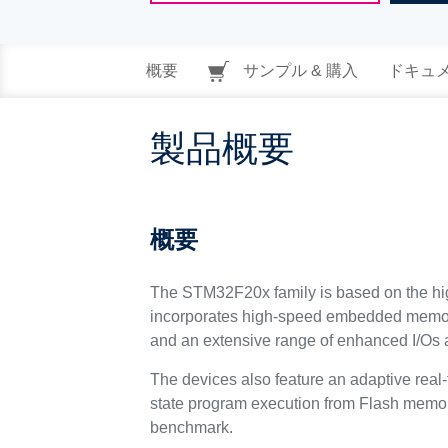
概要
サンプル & 購入
ドキュ
製品概要
概要
The STM32F20x family is based on the h
incorporates high-speed embedded memori
and an extensive range of enhanced I/Os 
The devices also feature an adaptive real
state program execution from Flash memo
benchmark.