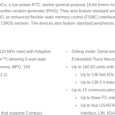
DACs, a low-power RTC, twelve general-purpose 16-bit timers inc
e number random generator (RNG). They also feature standard a
 an enhanced flexible static memory control (FSMC) interface 
r CMOS sensors. The devices also feature standard peripherals
120 MHz max) with Adaptive
Debug mode: Serial wi
or™) allowing 0-wait state
Embedded Trace Macro
memory, MPU, 150
Up to 140 I/O ports with 
2.1)
Up to 136 fast I/O
Up to 138 5 V-toler
Up to 15 communication
2
Up to three I
C int
Up to four USARTs
er that supports Compact
interface, LIN, IrD