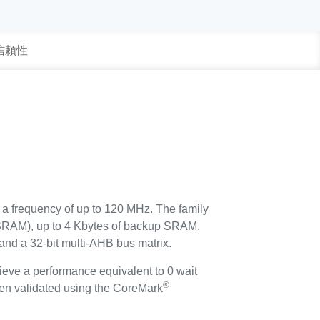
 信頼性
 a frequency of up to 120 MHz. The family
SRAM), up to 4 Kbytes of backup SRAM,
nd a 32-bit multi-AHB bus matrix.
ieve a performance equivalent to 0 wait
®
en validated using the CoreMark