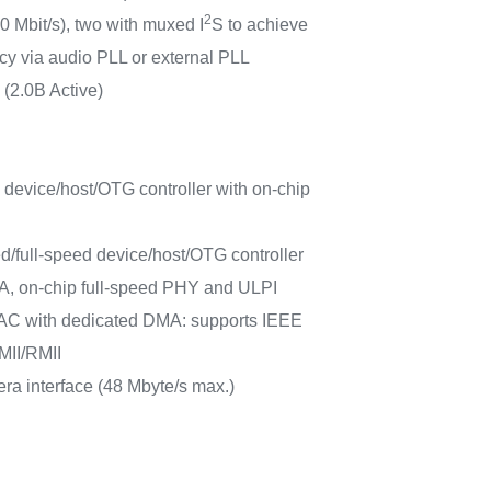
2
0 Mbit/s), two with muxed I
S to achieve
cy via audio PLL or external PLL
 (2.0B Active)
 device/host/OTG controller with on-chip
/full-speed device/host/OTG controller
A, on-chip full-speed PHY and ULPI
AC with dedicated DMA: supports IEEE
MII/RMII
mera interface (48 Mbyte/s max.)