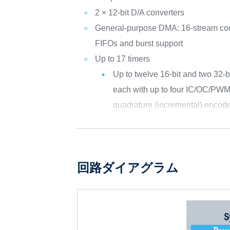
2 × 12-bit D/A converters
General-purpose DMA: 16-stream cont
FIFOs and burst support
Up to 17 timers
Up to twelve 16-bit and two 32-b
each with up to four IC/OC/PWM
quadrature (incremental) encode
回路ダイアグラム