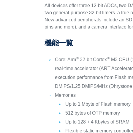
All devices offer three 12-bit ADCs, two 
two general-purpose 32-bit timers. a tru
New advanced peripherals include an SDIO,
pins and more), and a camera interface fo
機能一覧
®
®
Core: Arm
32-bit Cortex
-M3 CPU (
real-time accelerator (ART Accelerat
execution performance from Flash 
DMIPS/1.25 DMIPS/MHz (Dhrystone 
Memories
Up to 1 Mbyte of Flash memory
512 bytes of OTP memory
Up to 128 + 4 Kbytes of SRAM
Flexible static memory controll