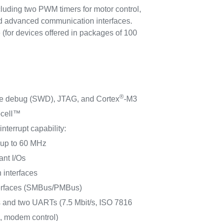
luding two PWM timers for motor control,
nd advanced communication interfaces.
(for devices offered in packages of 100
.
®
re debug (SWD), JTAG, and Cortex
-M3
cell™
interrupt capability:
s up to 60 MHz
ant I/Os
 interfaces
erfaces (SMBus/PMBus)
 and two UARTs (7.5 Mbit/s, ISO 7816
A, modem control)