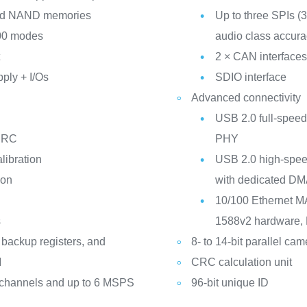
nd NAND memories
Up to three SPIs (3
800 modes
audio class accura
t
2 × CAN interfaces
pply + I/Os
SDIO interface
Advanced connectivity
USB 2.0 full-speed
d RC
PHY
libration
USB 2.0 high-speed
ion
with dedicated DM
10/100 Ethernet M
s
1588v2 hardware, 
 backup registers, and
8- to 14-bit parallel ca
M
CRC calculation unit
4 channels and up to 6 MSPS
96-bit unique ID