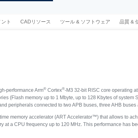
メント
CADリソース
ツール & ソフトウェア
品質 &
®
®
igh-performance Arm
Cortex
-M3 32-bit RISC core operating at
es (Flash memory up to 1 Mbyte, up to 128 Kbytes of system 
and peripherals connected to two APB buses, three AHB buses a
-time memory accelerator (ART Accelerator™) that allows to ach
ry at a CPU frequency up to 120 MHz. This performance has be