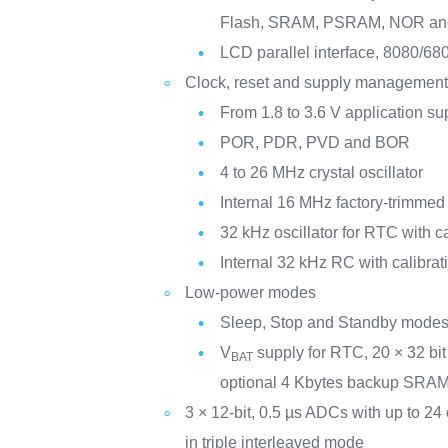
Flash, SRAM, PSRAM, NOR a
LCD parallel interface, 8080/6
Clock, reset and supply managemen
From 1.8 to 3.6 V application su
POR, PDR, PVD and BOR
4 to 26 MHz crystal oscillator
Internal 16 MHz factory-trimme
32 kHz oscillator for RTC with ca
Internal 32 kHz RC with calibrat
Low-power modes
Sleep, Stop and Standby mode
V
supply for RTC, 20 × 32 bit
BAT
optional 4 Kbytes backup SRA
3 × 12-bit, 0.5 µs ADCs with up to 2
in triple interleaved mode