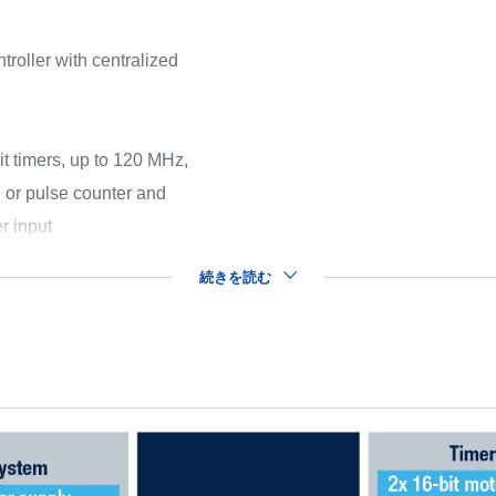
roller with centralized
it timers, up to 120 MHz,
 or pulse counter and
r input
続きを読む