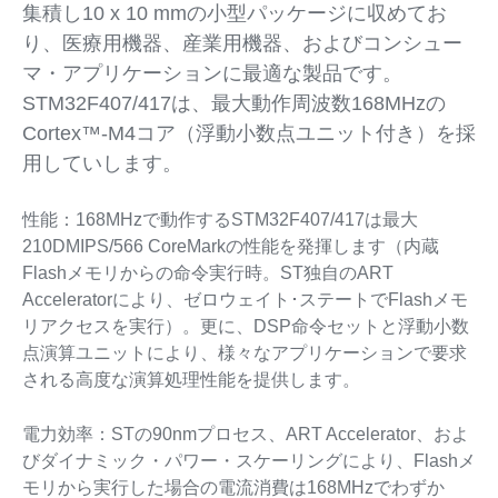
集積し10 x 10 mmの小型パッケージに収めてお
り、医療用機器、産業用機器、およびコンシュー
マ・アプリケーションに最適な製品です。
STM32F407/417は、最大動作周波数168MHzの
Cortex™-M4コア（浮動小数点ユニット付き）を採
用していします。
性能：168MHzで動作するSTM32F407/417は最大
210DMIPS/566 CoreMarkの性能を発揮します（内蔵
Flashメモリからの命令実行時。ST独自のART
Acceleratorにより、ゼロウェイト･ステートでFlashメモ
リアクセスを実行）。更に、DSP命令セットと浮動小数
点演算ユニットにより、様々なアプリケーションで要求
される高度な演算処理性能を提供します。
電力効率：STの90nmプロセス、ART Accelerator、およ
びダイナミック・パワー・スケーリングにより、Flashメ
モリから実行した場合の電流消費は168MHzでわずか