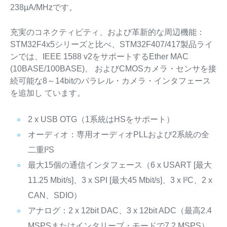
238µA/MHzです。
充実のコネクティビティ、および革新的な周辺機能：
STM32F4x5シリーズと比べ、STM32F407/417製品ライ
ンでは、IEEE 1588 v2をサポートするEther MAC
(10BASE/100BASE)、 およびCMOSカメラ・センサを接
続可能な8～14bitのパラレル・カメラ・インタフェース
を追加し ています。
2 x USB OTG（1系統はHSをサポート）
オーディオ：専用オーディオPLLおよび2系統の全
二重I²S
最大15個の通信インタフェース（6 x USART [最大
11.25 Mbit/s]、3 x SPI [最大45 Mbit/s]、3 x I²C、2 x
CAN、SDIO）
アナログ：2 x 12bit DAC、3 x 12bit ADC（最高2.4
MSPSまたはインタリーブ・モードで7.2 MSPS）