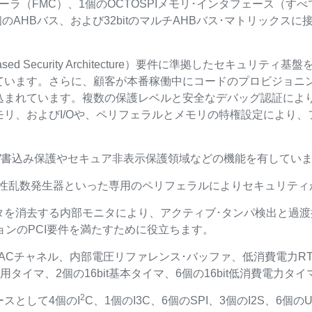
ラ（FMC）、1個のOCTOSPIメモリ･インタフェース（すべ
個のAHBバス、および32bitのマルチAHBバス･マトリックス
-based Security Architecture）要件に準拠したセキ
ています。さらに、顧客が本番稼働中にコードのプロビジョニ
込まれています。複数の保護レベルと安全なデバッグ認証によ
リ、およびI/Oや、ペリフェラルとメモリの特権設定により
出し/書込み保護やセキュア非表示保護領域などの機能を有してい
真性乱数発生器といった専用のペリフェラルによりセキュリティ
タを消去する内部モニタにより、アクティブ･タンパ検出と過
ョンのPCI要件を満たすために役立ちます。
個のDACチャネル、内部電圧リファレンス･バッファ、低消費電力RT
it汎用タイマ、2個の16bit基本タイマ、6個の16bit低消費電力
2
スとして4個のI
C、1個のI3C、6個のSPI、3個のI2S、6個