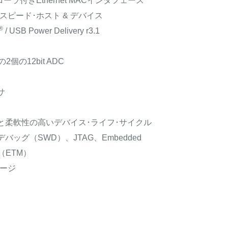
ーラ付きEthernet MACインタフェース
フルスピード･ホスト & デバイス
®
/ USB Power Delivery r3.1
の2個の12bit ADC
サ
と柔軟性の高いデバイス･ライフ･サイクル
バッグ（SWD）、JTAG、Embedded
l™（ETM）
ケージ