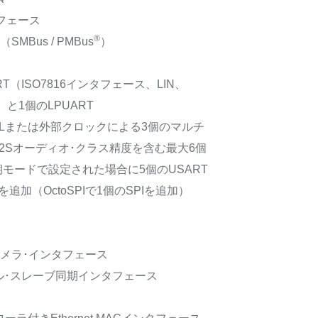
フェース
®
SMBus / PMBus
）
RT（ISO7816インタフェース、LIN、
）と1個のLPUART
LLまたは外部クロックによる3個のマルチ
2Sオーディオ･クラス精度を含む最大6個
期モードで設定された場合に5個のUSART
を追加（OctoSPIで1個のSPIを追加）
itカメラ･インタフェース
ラレル･スレーブ同期インタフェース