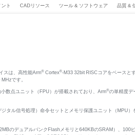
メント
CADリソース
ツール & ソフトウェア
品質 &
®
®
デバイスは、高性能Arm
Cortex
-M33 32bit RISCコアをベ
 MHzです。
®
動小数点ユニット（FPU）が搭載されており、Arm
の単精度デ
P（デジタル信号処理）命令セットとメモリ保護ユニット（MPU
MBのデュアルバンクFlashメモリと640KBのSRAM）、1