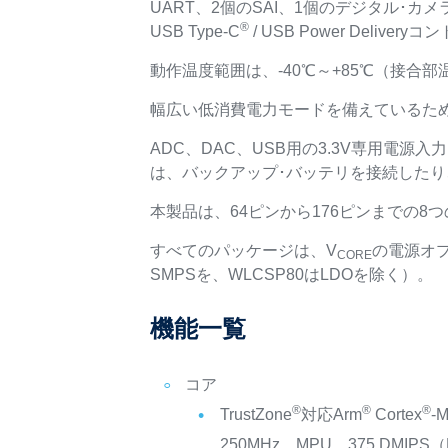
UART、2個のSAI、1個のデジタル･カ
®
USB Type-C
/ USB Power Deli
動作温度範囲は、-40℃～+85℃（接合部温
幅広い低消費電力モードを備えているた
ADC、DAC、USB用の3.3V専用電源
は、バックアップ･バッテリを接続したり、
本製品は、64ピンから176ピンまでの8
すべてのパッケージは、V
の電源オプ
CORE
SMPSを、WLCSP80はLDOを除く）。
機能一覧
コア
®
®
®
TrustZone
対応Arm
Cortex
-
250MHz、MPU、375 DMIPS（Dh