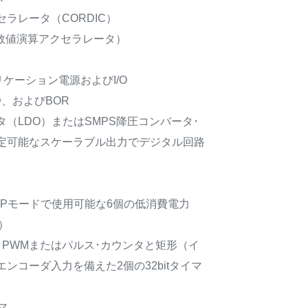
ラレータ（CORDIC）
タ数値演算アクセラレータ）
アプリケーション電源およびI/O
D、およびBOR
（LDO）またはSMPS降圧コンバータ･
定可能なスケーラブル出力でデジタル回路
STOPモードで使用可能な6個の低消費電力
む）
OC / PWMまたはパルス･カウンタと矩形（イ
ンコーダ入力を備えた2個の32bitタイマ
マ