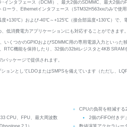
メラ･インタフェース（DCMI）、最大2個のSDMMC、最大2個の
veryコントローラ、Ethernetインタフェース（STM32H563xxの
度+130℃）および-40℃～+125℃（接合部温度+130℃）で、電
め、低消費電力アプリケーションにも対応することができます
入力、いくつかのGPIOおよびSDMMC用の専用電源入力といっ
RTC機能を保持したり、32個の32bitレジスタと4KB SR
つのパッケージで提供されます。
ションとしてLDOまたはSMPSを備えています（ただし、LQFP
CPUの負荷を軽減する
M33 CPU、FPU、最大周波数
2個のFIFO付き
rystone 2.1）
数値演算アクセラレー