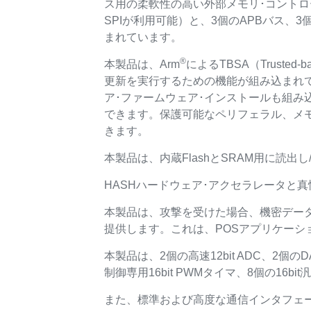
ス用の柔軟性の高い外部メモリ･コントロー
SPIが利用可能）と、3個のAPBバス、3
まれています。
®
本製品は、Arm
によるTBSA（Trusted
更新を実行するための機能が組み込まれ
ア･ファームウェア･インストールも組み
できます。保護可能なペリフェラル、メモ
きます。
本製品は、内蔵FlashとSRAM用に読
HASHハードウェア･アクセラレータと
本製品は、攻撃を受けた場合、機密デー
提供します。これは、POSアプリケーシ
本製品は、2個の高速12bit ADC、2
制御専用16bit PWMタイマ、8個の16b
また、標準および高度な通信インタフェー