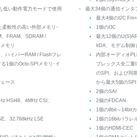
最も低い動作電力モードで使用
最大34個の通信インタ
最大4個のI2C Fm+（
えた柔軟性の高い外部メモリ･
1個のI3C
FRAM、SDRAM /
最大12個のU(S)A
NDメモリ
IrDA、モデム制御
R、ハイパーRAM / Flashフレ
内部オーディオP
個のOcto-SPIメモリ･イ
プレックス全二重I
のSPI、および同
タフェース
から最大5個のSPI
2個のSAI
 HSI48、4MHz CSI、
2個のFDCAN
1個の8bit～14b
、32.768kHz LSE
1個の16bitパ
1個のHDMI-CEC