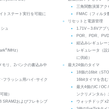
三角関数演算アクセ
ウェイトステート実行を可能に
FMAC（フィル
リセットと電源管理
ッシュ
1.71V～3.6V
POR、PDR、PV
）
組込みレギュレータ
®
ark
/MHz）
レギュレータ（設
に供給）
shメモリ、2バンクの書込み中
最大24個のタイマ
18個の16bit（
タ･フラッシュ用ハイ･サイク
16bitタイマを含
最大4個のIC / 
ム可能）
ンクリメンタル）エ
KB SRAM2およびフレキシブ
ウォッチドッグ x2
2個のSysTickタイ