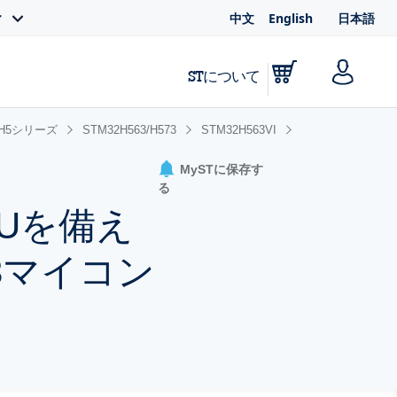
中文
English
日本語
ィ
STについて
2H5シリーズ
STM32H563/H573
STM32H563VI
MySTに保存す
る
CPUを備え
M33マイコン