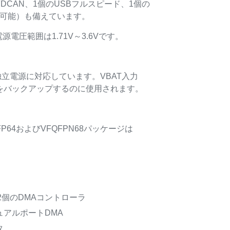
FDCAN、1個のUSBフルスピード、1個の
みで使用可能）も備えています。
源電圧範囲は1.71V～3.6Vです。
。
た独立電源に対応しています。VBAT入力
AMをバックアップするのに使用されます。
64およびVFQFPN68パッケージは
2個のDMAコントローラ
デュアルポートDMA
タ