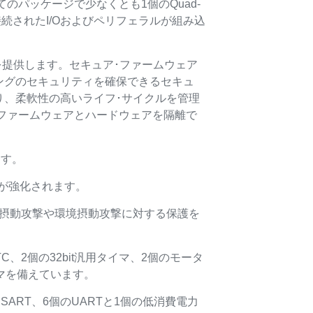
てのパッケージで少なくとも1個のQuad-
に接続されたI/Oおよびペリフェラルが組み込
ュリティ基盤を提供します。セキュア･ファームウェア
ングのセキュリティを確保できるセキュ
り、柔軟性の高いライフ･サイクルを管理
、ファームウェアとハードウェアを隔離で
ます。
が強化されます。
渡摂動攻撃や環境摂動攻撃に対する保護を
C、2個の32bit汎用タイマ、2個のモータ
タイマを備えています。
のUSART、6個のUARTと1個の低消費電力