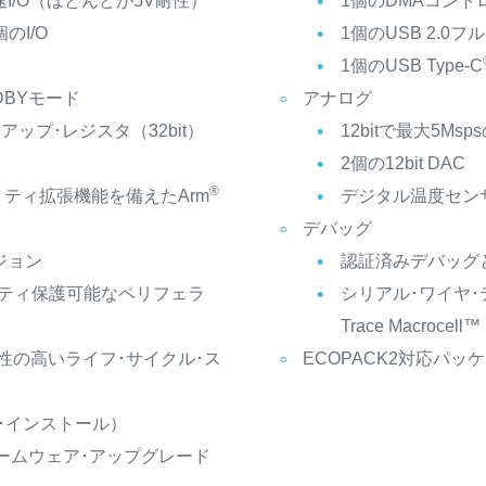
I/O（ほとんどが5V耐性）
1個のDMAコントロ
のI/O
1個のUSB 2.0
1個のUSB Type-C
DBYモード
アナログ
アップ･レジスタ（32bit）
12bitで最大5Msps
2個の12bit DAC
®
ュリティ拡張機能を備えたArm
デジタル温度セン
デバッグ
ジョン
認証済みデバッグ
ティ保護可能なペリフェラ
シリアル･ワイヤ･デ
Trace Macrocel
性の高いライフ･サイクル･ス
ECOPACK2対応パッ
ア･インストール）
ァームウェア･アップグレード