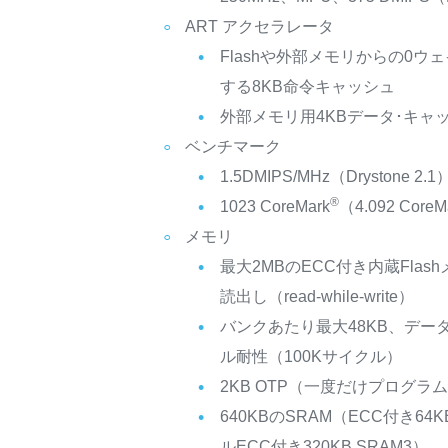
ART アクセラレータ
Flashや外部メモリからの0
する8KB命令キャッシュ
外部メモリ用4KBデータ･キャ
ベンチマーク
1.5DMIPS/MHz（Drystone 2.1
®
1023 CoreMark
（4.092 CoreM
メモリ
最大2MBのECC付き内蔵Fla
読出し（read-while-write）
バンクあたり最大48KB、デー
ル耐性（100Kサイクル）
2KB OTP（一度だけプログラ
640KBのSRAM（ECC付き64
ルECC付き320KB SRAM3）