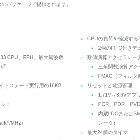
8つのパッケージで提供されます。
CPUの負荷を軽減する
2個のFIFO付き
M33 CPU、FPU、最大周波数
数値演算アクセラレー
®
rk
三角関数演算アクセ
FMAC（フィル
ェイトステート実行用の16KB
リセットと電源管理
1.71V～3.6V
ッシュ
POR、PDR、PV
内蔵LDOまたはS
®
ark
/MHz）
レータ）
最大24個のタイマ