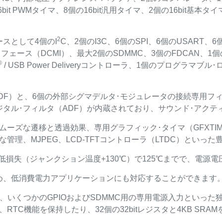
bit PWMタイマ、8個の16bit汎用タイマ、2個の16bit基本
2
スとして4個のI
C、2個のI3C、6個のSPI、6個のUSART、
フェース（DCMI）、最大2個のSDMMC、3個のFDCAN、1個
®
/ USB Power Deliveryコントローラ、1個のプログラマ
DF）と、6個の外部シグマデルタ･モジュレータの接続専用フ
タル･フィルタ（ADF）が内蔵されており、サウンド･アクテ
によるスムーズな遷移と透過効果、専用グラフィック･タイマ（GFX
管理、MJPEG、LCD-TFTコントローラ（LTDC）といっ
℃、低損失（ジャンクション温度+130℃）で125℃までで、電源電圧
め、低消費電力アプリケーションにも対応することができます
入力、いくつかのGPIOおよびSDMMC用の専用電源入力といっ
RTC機能を保持したり、32個の32bitレジスタと4KB SR