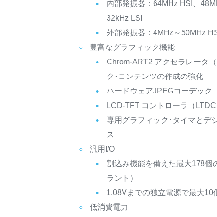
内部発振器：64MHz HSI、48MHz
32kHz LSI
外部発振器：4MHz～50MHz HSE
豊富なグラフィック機能
Chrom-ART2 アクセラレー
ク･コンテンツの作成の強化
ハードウェアJPEGコーデック
LCD-TFT コントローラ（LTD
専用グラフィック･タイマとデジ
ス
汎用I/O
割込み機能を備えた最大178個の
ラント）
1.08Vまでの独立電源で最大10個
低消費電力