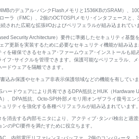
Bのデュアル･バンクFlashメモリと1536KBのSRAM）、
ーラ（FMC）、2個のOCTOSPIメモリ･インタフェースと、
スに接続された広範な拡張I/Oおよびペリフェラルが組み込まれてい
-based Security Architecture）要件に準拠したセキ
ウェア更新を実装するために必要なセキュリティ機能が組み込
ティを確保できるセキュア･ファームウェア･インストールも組
イフ･サイクルを管理できます。保護可能なペリフェラル、メモ
ハードウェアを隔離できます。
出し/書込み保護やセキュア非表示保護領域などの機能を有してい
ードウェアにより共有できるDPA抵抗とHUK（Hardware Un
）、DPA抵抗、Octo-SPI外部メモリ用オンザフライ復号エン
キュリティを強化する各種ペリフェラルが組み込まれています
タを消去する内部モニタにより、アクティブ･タンパ検出と過
ョンのPCI要件を満たすために役立ちます。
個のDAC、内部電圧リファレンス･バッファ、2個のコンパレータ