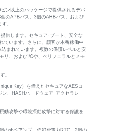
100ピン以上のパッケージで提供されるデバ
3個のAPBバス、3個のAHBバス、および
ます。
ュリティ基盤を提供します。セキュア･ブート、安全な
まれています。さらに、顧客が本番稼働中
み込まれています。複数の保護レベルと安
リ、およびI/Oや、ペリフェラルとメモ
ます。
ique Key）を備えたセキュアなAESコ
ジン、HASHハードウェア･アクセラレー
。
渡摂動攻撃や環境摂動攻撃に対する保護を
、1個のオペアンプ、低消費電力RTC、2個の