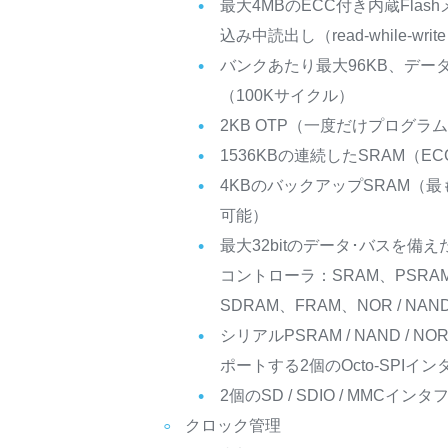
最大4MBのECC付き内蔵Fla
込み中読出し（read-while-writ
バンクあたり最大96KB、データ
（100Kサイクル）
2KB OTP（一度だけプログラ
1536KBの連続したSRAM（EC
4KBのバックアップSRAM（
可能）
最大32bitのデータ･バスを備
コントローラ：SRAM、PSRAM、
SDRAM、FRAM、NOR / NA
シリアルPSRAM / NAND / NO
ポートする2個のOcto-SPIイ
2個のSD / SDIO / MMCイン
クロック管理