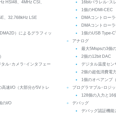
 HSI48、4MHz CSI、
16bitパラレル
1個のHDMI-CEC
、32.768kHz LSE
DMAコントローラ付
DMAコントローラ付
タ（DMA2D）によるグラフィッ
1個のUSB Type-C
アナログ
最大5Mspsの3個の1
C）
2個の12bit DAC
タル･カメラ･インタフェー
デジタル温度セン
2個の超低消費電
1個のオペアンプ（
高速I/O（大部分が5Vトレ
プログラマブル･ロジッ
128個の入力と1
のI/O
デバッグ
デバッグ認証機能