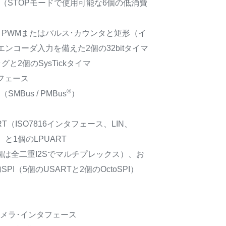
イマ（STOPモードで使用可能な6個の低消費
）
OC / PWMまたはパルス･カウンタと矩形（イ
ンコーダ入力を備えた2個の32bitタイマ
と2個のSysTickタイマ
フェース
®
SMBus / PMBus
）
RT（ISO7816インタフェース、LIN、
）と1個のLPUART
3個は全二重I2Sでマルチプレックス）、お
PI（5個のUSARTと2個のOctoSPI）
itカメラ･インタフェース