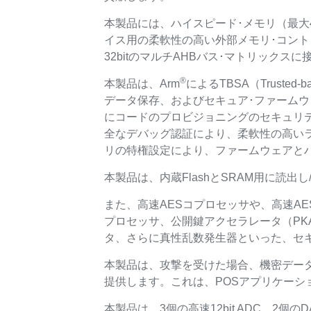
本製品には、ハイスピード･メモリ（最大4M
イス用の柔軟性の高い外部メモリ･コントロ
32bitのマルチAHBバス･マトリック
®
本製品は、Arm
によるTBSA（Trusted
データ保存、およびセキュア･ファーム
にコードのプロビジョニングのセキュリ
全なデバッグ認証により、柔軟性の高いラ
リの特権設定により、ファームウェアと
本製品は、内蔵FlashとSRAM用に読
また、高速AESコプロセッサや、高速AESハ
プロセッサ、公開鍵アクセラレータ（PKA
タ、さらに真性乱数発生器といった、セ
本製品は、攻撃を受けた場合、機密デー
提供します。これは、POSアプリケーシ
本製品は、3個の高速12bit ADC、2