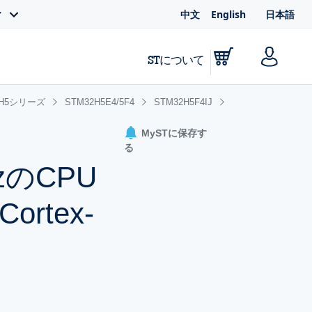
中文
English
日本語
ィ
STについて
2H5シリーズ
STM32H5E4/5F4
STM32H5F4IJ
MySTに保存す
る
zのCPU
rtex-