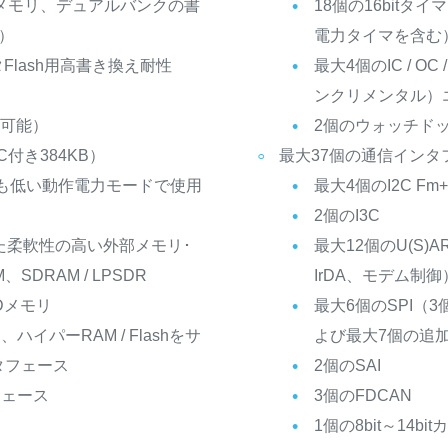
shメモリ、デュアルバンクの書
18個の16bitタ
e）
電力タイマを含む
Flash用高書き換え耐性
最大4個のIC / 
ンクリメンタル）エ
ム可能）
2個のウォッチドッグ
C付き384KB）
最大37個の通信インタ
最も低い動作電力モードで使用
最大4個のI2C Fm+（
2個のI3C
えた柔軟性の高い外部メモリ･
最大12個のU(S)A
SDRAM / LPSDR
IrDA、モデム制御
NDメモリ
最大6個のSPI（
R、ハイパーRAM / Flashをサ
よび最大7個の追加S
ンタフェース
2個のSAI
タフェース
3個のFDCAN
1個の8bit～14b