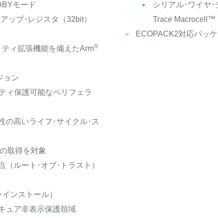
DBYモード
シリアル･ワイヤ･デ
アップ･レジスタ（32bit）
Trace Macrocel
ECOPACK2対応パッ
®
ュリティ拡張機能を備えたArm
ジョン
ティ保護可能なペリフェラ
性の高いライフ･サイクル･ス
認証の取得を対象
点（ルート･オブ･トラスト）
ア･インストール）
セキュア非表示保護領域