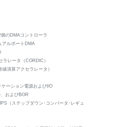
2個のDMAコントローラ
デュアルポートDMA
タ
ラレータ（CORDIC）
タ数値演算アクセラレータ）
アプリケーション電源およびI/O
D、およびBOR
MPS（ステップダウン･コンバータ･レギュ