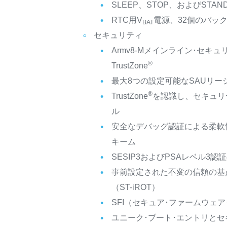
SLEEP、STOP、およびSTAN
RTC用V
電源、32個のバック
BAT
セキュリティ
Armv8-Mメインライン･セキ
®
TrustZone
最大8つの設定可能なSAUリー
®
TrustZone
を認識し、セキュリ
ル
安全なデバッグ認証による柔軟
キーム
SESIP3およびPSAレベル3
事前設定された不変の信頼の基
（ST-iROT）
SFI（セキュア･ファームウェ
ユニーク･ブート･エントリと