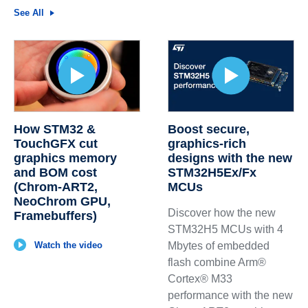
See All
How STM32 &
Boost secure,
TouchGFX cut
graphics‑rich
graphics memory
designs with the new
and BOM cost
STM32H5Ex/Fx
(Chrom‑ART2,
MCUs
NeoChrom GPU,
Discover how the new
Framebuffers)
STM32H5 MCUs with 4
Watch the video
Mbytes of embedded
flash combine Arm®
Cortex® M33
performance with the new