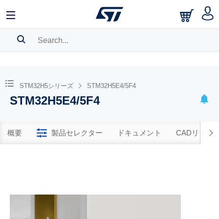
SEARCH HISTORY
BOOKMARK
STM32H5シリーズ
STM32H5E4/5F4
STM32H5E4/5F4
Please
log in
to show your saved searches.
概要
製品セレクター
ドキュメント
CADリソー