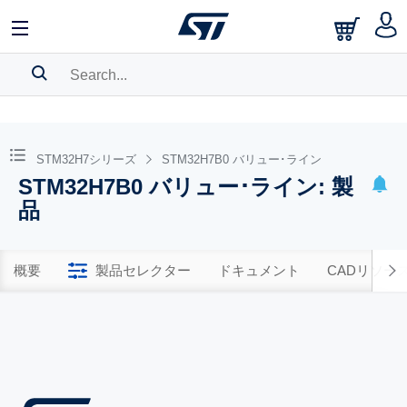
SEARCH HISTORY
BOOKMARK
STM32H7シリーズ
STM32H7B0 バリュー･ライン
STM32H7B0 バリュー･ライン: 製
Please
log in
to show your saved searches.
品
概要
製品セレクター
ドキュメント
CADリソー