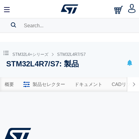
SEARCH HISTORY
BOOKMARK
STM32L4+シリーズ
STM32L4R7/S7
STM32L4R7/S7: 製品
Please
log in
to show your saved searches.
概要
製品セレクター
ドキュメント
CADリソー