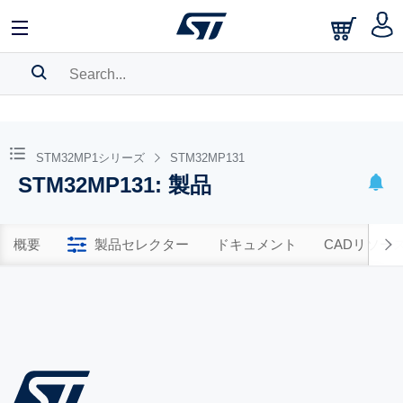
SEARCH HISTORY
BOOKMARK
STM32MP1シリーズ
STM32MP131
STM32MP131: 製品
Please
log in
to show your saved searches.
概要
製品セレクター
ドキュメント
CADリソー