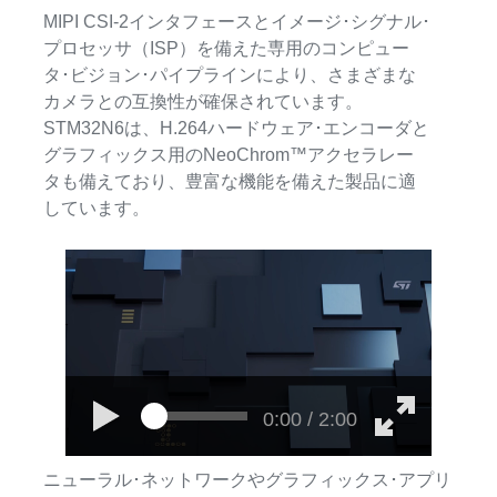
MIPI CSI-2インタフェースとイメージ･シグナル･
プロセッサ（ISP）を備えた専用のコンピュー
タ･ビジョン･パイプラインにより、さまざまな
カメラとの互換性が確保されています。
STM32N6は、H.264ハードウェア･エンコーダと
グラフィックス用のNeoChrom™アクセラレー
タも備えており、豊富な機能を備えた製品に適
しています。
0:00 / 2:00
ニューラル･ネットワークやグラフィックス･アプリ