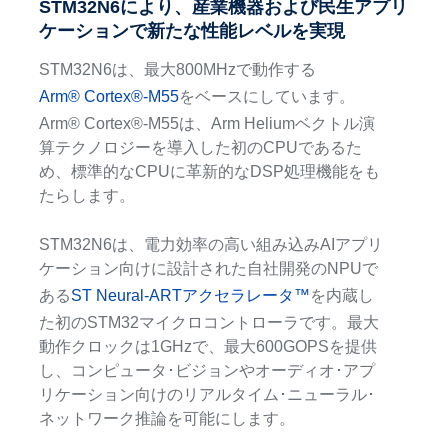
STM32N6により、産業機器および民生アプリ
ケーションで新たな性能レベルを実現
STM32N6は、最大800MHzで動作する
Arm® Cortex®-M55
をベースにしています。
Arm® Cortex®-M55は、Arm Heliumベクトル演
算テクノロジーを導入した初のCPUであるた
め、標準的なCPUに革新的なDSP処理機能をも
たらします。
STM32N6は、電力効率の高い組み込みAIアプリ
ケーション向けに設計された自社開発のNPUで
ある
ST Neural-ARTアクセラレータ™
を内蔵し
た初のSTM32マイクロコントローラです。最大
動作クロックは1GHzで、最大600GOPSを提供
し、コンピュータ･ビジョンやオーディオ･アプ
リケーション向けのリアルタイム･ニューラル･
ネットワーク推論を可能にします。