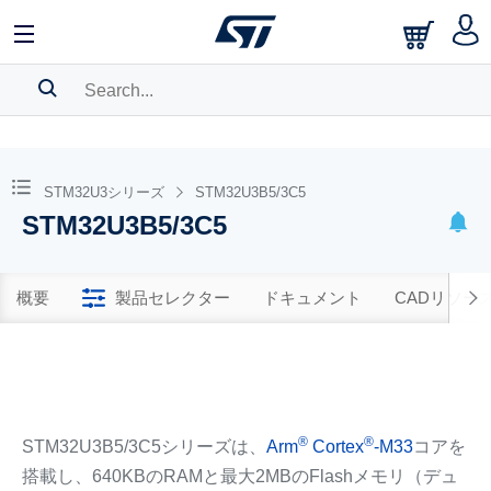
SEARCH HISTORY
BOOKMARK
STM32U3シリーズ
STM32U3B5/3C5
STM32U3B5/3C5
Please
log in
to show your saved searches.
概要
製品セレクター
ドキュメント
CADリソー
®
®
STM32U3B5/3C5シリーズは、
Arm
Cortex
-M33
コアを
搭載し、640KBのRAMと最大2MBのFlashメモリ（デュ