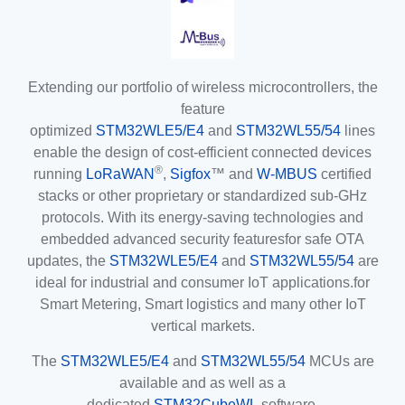
Extending our portfolio of wireless microcontrollers, the
feature
optimized
STM32WLE5/E4
and
STM32WL55/54
lines
enable the design of cost-efficient connected devices
®
running
LoRaWAN
,
Sigfox
™ and
W-MBUS
certified
stacks or other proprietary or standardized sub-GHz
protocols. With its energy-saving technologies and
embedded advanced security featuresfor safe OTA
updates, the
STM32WLE5/E4
and
STM32WL55/54
are
ideal for industrial and consumer IoT applications.for
Smart Metering, Smart logistics and many other IoT
vertical markets.
The
STM32WLE5/E4
and
STM32WL55/54
MCUs are
available and as well as a
dedicated
STM32CubeWL
software.