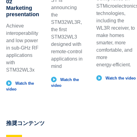
ST is
02
STMicroelectronic
Marketing
announcing
technologies,
presentation
the
including the
STM32WL3R,
Achieve
WL3R receiver, to
the first
interoperability
make homes
STM32WL3
and low power
smarter, more
designed with
in sub-GHz RF
comfortable, and
remote-control
applications
more
applications in
with
energy‑efficient.
mind
STM32WL3x
Watch the video
Watch the
Watch the
video
video
推奨コンテンツ