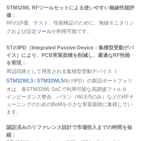
STM32WL RFツールセットによる使いやすい無線性能評
価：
RFの評価、テスト、性能検証のために、無線モニタリン
グおよび設定
ツール
が利用可能です。
STのIPD（Integrated Passive Device：集積型受動デバ
イス）により、PCB実装面積を削減し、最適なRF性能
を実現：
周辺回路として用意される集積型受動デバイス
（
STM32WL3
/
STM32WL5
向けIPD）の製品ポートフォリ
オは、各STM32WL SoCで利用可能な高調波フィルタ、
インピーダンス整合、バラン（WLE/5のみ）などのRFチ
ューニングのためのBoMを小さな実装面積に集積してい
ます。
認証済みのリファレンス設計で市場投入までの時間を短
縮：