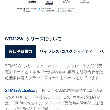
STM32WLシリーズについて
超低消費電力
ワイヤレス･コネクティビティ
ペリ
STM32WLシリーズは、マイクロコントローラの低消費
電力モードとエネルギー効率の高い無線を組み合わせた
超低消費電力プラットフォームをベースとしています。
STM32WL5x/Ex
は、RTCとRAMの内容保持で1.07µAま
でのSTOPモードを提供します。このLoRa対応無線で
は、10dBmの出力で、アクティブ受信時4.82mA*、送信
モード時15mA*まで低減します。