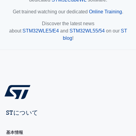
Get trained watching our dedicated
Online Training
.
Discover the latest news
about
STM32WLE5/E4
and
STM32WL55/54
on our
ST
blog
!
STについて
基本情報