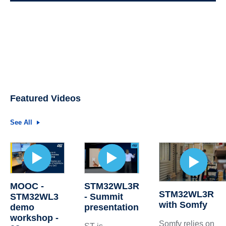
Featured Videos
See All
MOOC -
STM32WL3R
STM32WL3R
STM32WL3
- Summit
with Somfy
demo
presentation
workshop -
Somfy relies on