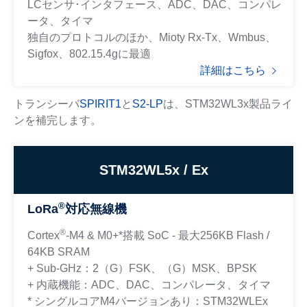
LCセンサ･インタフェース、ADC、DAC、コンパレ
ータ、タイマ
独自のプロトコルのほか、Mioty Rx-Tx、Wmbus、
Sigfox、802.15.4gに最適
詳細はこちら
トランシーバ
SPIRIT1
と
S2-LP
は、STM32WL3x製品ライ
ンを補完します。
STM32WL5x / Ex
®
LoRa
対応無線機
®
Cortex
-M4 & M0+*搭載 SoC - 最大256KB Flash /
64KB SRAM
+ Sub-GHz：2（G）FSK、（G）MSK、BPSK
+ 内蔵機能：ADC、DAC、コンパレータ、タイマ
* シングルコアM4バージョンあり：STM32WLEx