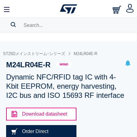
SEARCH HISTORY
BOOKMARK
ST25Dメインストリーム･シリーズ
M24LR04E-R
M24LR04E-R
Please
log in
to show your saved searches.
NRND
Dynamic NFC/RFID tag IC with 4-
Kbit EEPROM, energy harvesting,
I2C bus and ISO 15693 RF interface
Download datasheet
Order Direct