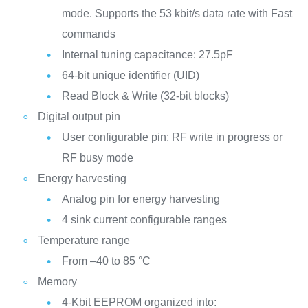
mode. Supports the 53 kbit/s data rate with Fast
commands
Internal tuning capacitance: 27.5pF
64-bit unique identifier (UID)
Read Block & Write (32-bit blocks)
Digital output pin
User configurable pin: RF write in progress or
RF busy mode
Energy harvesting
Analog pin for energy harvesting
4 sink current configurable ranges
Temperature range
From –40 to 85 °C
Memory
4-Kbit EEPROM organized into: