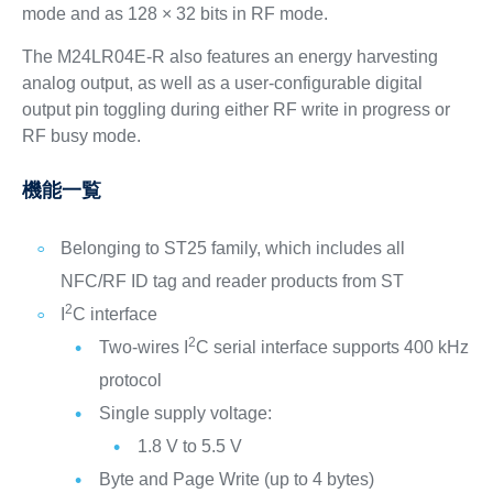
mode and as 128 × 32 bits in RF mode.
The M24LR04E-R also features an energy harvesting
analog output, as well as a user-configurable digital
output pin toggling during either RF write in progress or
RF busy mode.
機能一覧
Belonging to ST25 family, which includes all
NFC/RF ID tag and reader products from ST
2
I
C interface
2
Two-wires I
C serial interface supports 400 kHz
protocol
Single supply voltage:
1.8 V to 5.5 V
Byte and Page Write (up to 4 bytes)