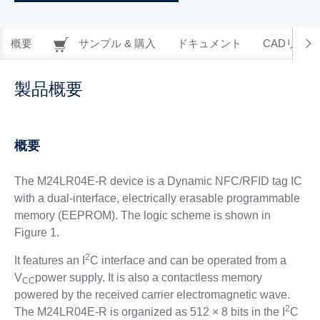
概要
サンプル & 購入
ドキュメント
CADリソー
製品概要
概要
The M24LR04E-R device is a Dynamic NFC/RFID tag IC
with a dual-interface, electrically erasable programmable
memory (EEPROM). The logic scheme is shown in
Figure 1.
2
It features an I
C interface and can be operated from a
V
power supply. It is also a contactless memory
CC
powered by the received carrier electromagnetic wave.
2
The M24LR04E-R is organized as 512 × 8 bits in the I
C