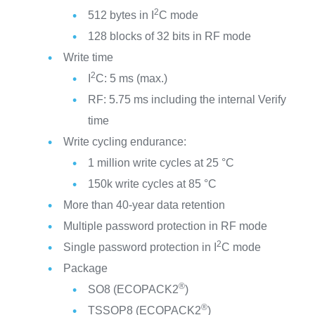
2
512 bytes in I
C mode
128 blocks of 32 bits in RF mode
Write time
2
I
C: 5 ms (max.)
RF: 5.75 ms including the internal Verify
time
Write cycling endurance:
1 million write cycles at 25 °C
150k write cycles at 85 °C
More than 40-year data retention
Multiple password protection in RF mode
2
Single password protection in I
C mode
Package
®
SO8 (ECOPACK2
)
®
TSSOP8 (ECOPACK2
)