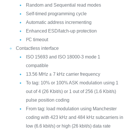
Random and Sequential read modes
Self-timed programming cycle
Automatic address incrementing
Enhanced ESD/latch-up protection
I²C timeout
Contactless interface
ISO 15693 and ISO 18000-3 mode 1
compatible
13.56 MHz ± 7 kHz carrier frequency
To tag: 10% or 100% ASK modulation using 1
out of 4 (26 Kbit/s) or 1 out of 256 (1.6 Kbit/s)
pulse position coding
From tag: load modulation using Manchester
coding with 423 kHz and 484 kHz subcarriers in
low (6.6 kbit/s) or high (26 kbit/s) data rate