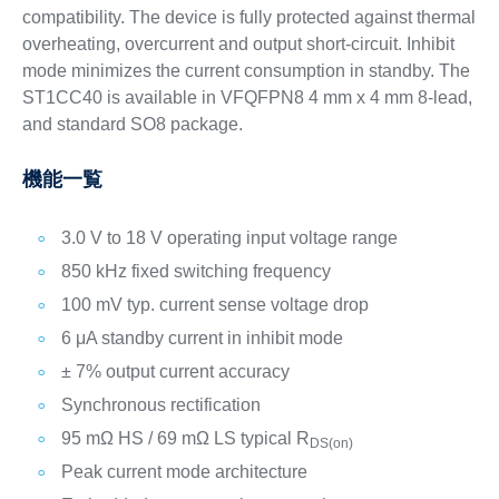
compatibility. The device is fully protected against thermal
overheating, overcurrent and output short-circuit. Inhibit
mode minimizes the current consumption in standby. The
ST1CC40 is available in VFQFPN8 4 mm x 4 mm 8-lead,
and standard SO8 package.
機能一覧
3.0 V to 18 V operating input voltage range
850 kHz fixed switching frequency
100 mV typ. current sense voltage drop
6 μA standby current in inhibit mode
± 7% output current accuracy
Synchronous rectification
95 mΩ HS / 69 mΩ LS typical R
DS(on)
Peak current mode architecture