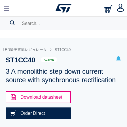
SEARCH HISTORY
BOOKMARK
LED降圧電流レギュレータ
ST1CC40
ST1CC40
Please
log in
to show your saved searches.
ACTIVE
3 A monolithic step-down current
source with synchronous rectification
Download datasheet
Order Direct