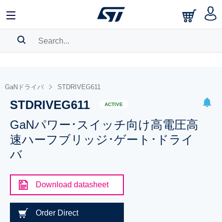
SEARCH HISTORY
BOOKMARK
GaNドライバ
STDRIVEG611
STDRIVEG611
Please
log in
to show your saved searches.
ACTIVE
GaNパワー･スイッチ向け高電圧高
速ハーフブリッジ･ゲート･ドライ
バ
Download datasheet
Order Direct