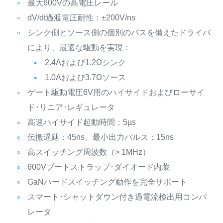
最大600Vの高電圧レール
dV/dt過渡電圧耐性：±200V/ns
シンク側とソース側の個別のパスを備えたドライバ
により、最適な駆動を実現：
2.4Aおよび1.2Ωシンク
1.0Aおよび3.7Ωソース
ゲート駆動電圧6V用のハイサイドおよびローサイ
ド･リニア･レギュレータ
高速ハイサイド起動時間：5µs
伝搬遅延：45ns、最小出力パルス：15ns
高スイッチング周波数（> 1MHz）
600Vブートストラップ･ダイオード内蔵
GaNハードスイッチング動作を完全サポート
スマート･シャットダウン付き過電流検出用コンパ
レータ