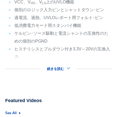
VCC、V
、V
上のUVLO機能
HS
LS
個別のロジック入力ピンとシャットダウン･ピン
過電流、過熱、UVLOレポート用フォルト･ピン
低消費電力モード用スタンバイ機能
ケルビン･ソース駆動と電流シャントの互換性のた
めの個別のPGND
ヒステリシスとプルダウン付き3.3V～20Vの互換入
力
続きを読む
Featured Videos
See All