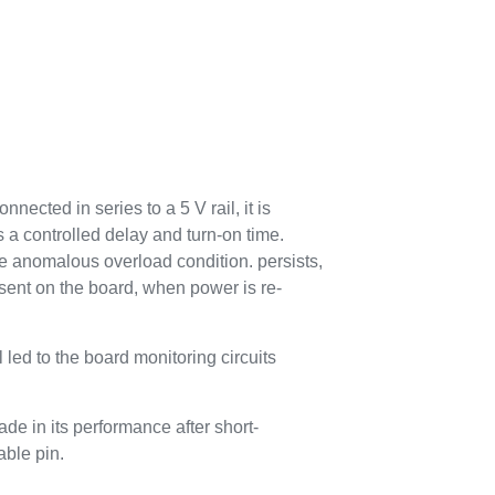
ected in series to a 5 V rail, it is
s a controlled delay and turn-on time.
he anomalous overload condition. persists,
resent on the board, when power is re-
 led to the board monitoring circuits
de in its performance after short-
able pin.