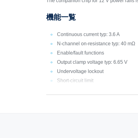
The companion chip for 12 V power rails i
機能一覧
Continuous current typ: 3.6 A
N-channel on-resistance typ: 40 mΩ
Enable/fault functions
Output clamp voltage typ: 6.65 V
Undervoltage lockout
Short-circuit limit