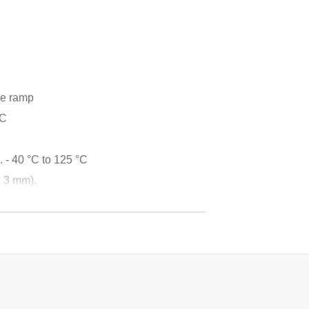
ge ramp
°C
 - 40 °C to 125 °C
x 3 mm).