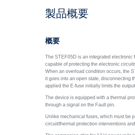
製品概要
概要
The STEF05D is an integrated electronic fus
capable of protecting the electronic circui
When an overload condition occurs, the STE
it goes into an open state, disconnecting t
applied the E-fuse initially limits the outp
The device is equipped with a thermal prote
through a signal on the Fault pin.
Unlike mechanical fuses, which must be phy
circuit/thermal protection interventions and