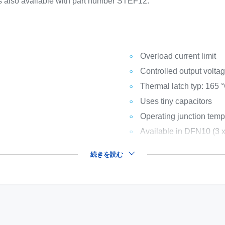
s also available with part number STEF12.
Overload current limit
Controlled output volta
Thermal latch typ: 165 
Uses tiny capacitors
Operating junction temp.
Available in DFN10 (3 
続きを読む