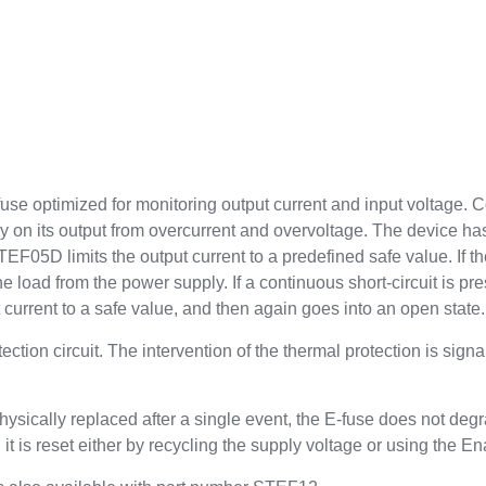
e optimized for monitoring output current and input voltage. Conn
try on its output from overcurrent and overvoltage. The device ha
F05D limits the output current to a predefined safe value. If t
he load from the power supply. If a continuous short-circuit is p
ut current to a safe value, and then again goes into an open state.
ction circuit. The intervention of the thermal protection is signal
sically replaced after a single event, the E-fuse does not degra
 it is reset either by recycling the supply voltage or using the En