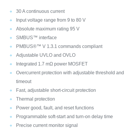
30 A continuous current
Input voltage range from 9 to 80 V
Absolute maximum rating 95 V
SMBUS™ interface
PMBUS®™ V 1.3.1 commands compliant
Adjustable UVLO and OVLO
Integrated 1.7 mΩ power MOSFET
Overcurrent protection with adjustable threshold and
timeout
Fast, adjustable short-circuit protection
Thermal protection
Power good, fault, and reset functions
Programmable soft-start and turn-on delay time
Precise current monitor signal