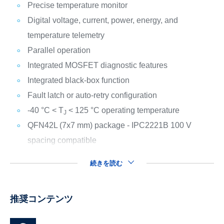
Precise temperature monitor
Digital voltage, current, power, energy, and
temperature telemetry
Parallel operation
Integrated MOSFET diagnostic features
Integrated black-box function
Fault latch or auto-retry configuration
-40 °C < T
< 125 °C operating temperature
J
QFN42L (7x7 mm) package - IPC2221B 100 V
spacing compatible
続きを読む
推奨コンテンツ