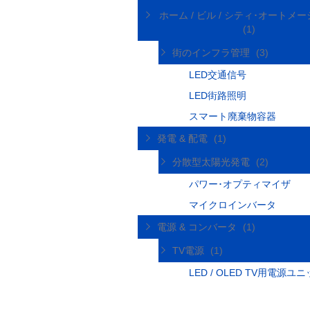
ホーム / ビル / シティ･オートメ
(1)
街のインフラ管理
(3)
LED交通信号
LED街路照明
スマート廃棄物容器
発電 & 配電
(1)
分散型太陽光発電
(2)
パワー･オプティマイザ
マイクロインバータ
電源 & コンバータ
(1)
TV電源
(1)
LED / OLED TV用電源ユ