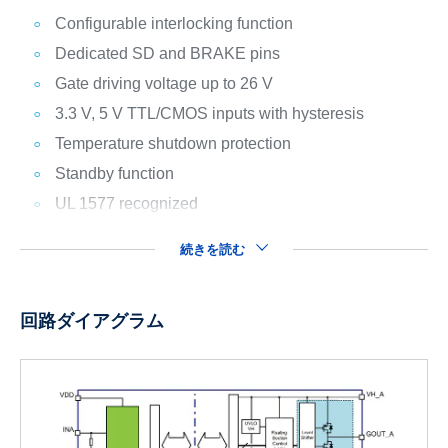
Configurable interlocking function
Dedicated SD and BRAKE pins
Gate driving voltage up to 26 V
3.3 V, 5 V TTL/CMOS inputs with hysteresis
Temperature shutdown protection
Standby function
UL 1577 recognized
続きを読む
回路ダイアグラム