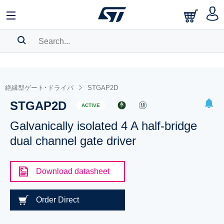
SEARCH HISTORY
BOOKMARK
絶縁型ゲート･ドライバ
STGAP2D
STGAP2D
Please
log in
to show your saved searches.
ACTIVE
Galvanically isolated 4 A half-bridge
dual channel gate driver
Download datasheet
Order Direct