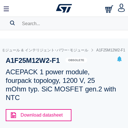
SEARCH HISTORY
BOOKMARK
･モジュール & インテリジェント･パワー･モジュール
A1F25M12W2-F1
A1F25M12W2-F1
Please
log in
to show your saved searches.
OBSOLETE
ACEPACK 1 power module,
fourpack topology, 1200 V, 25
mOhm typ. SiC MOSFET gen.2 with
NTC
Download datasheet