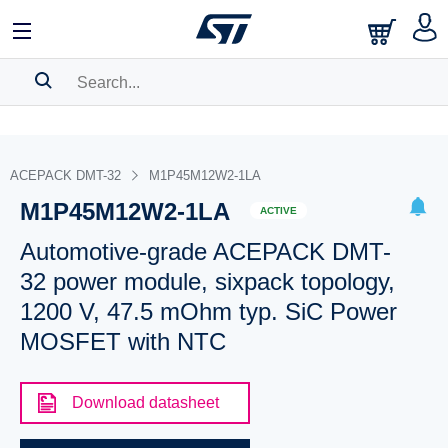
SEARCH HISTORY
BOOKMARK
ACEPACK DMT-32
M1P45M12W2-1LA
M1P45M12W2-1LA
Please
log in
to show your saved searches.
ACTIVE
Automotive-grade ACEPACK DMT-
32 power module, sixpack topology,
1200 V, 47.5 mOhm typ. SiC Power
MOSFET with NTC
Download datasheet