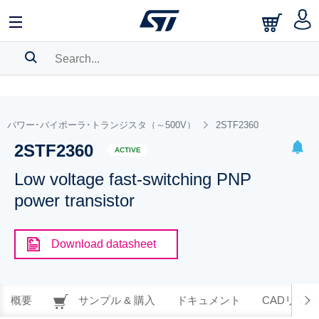
SEARCH HISTORY
BOOKMARK
パワー･バイポーラ･トランジスタ（～500V）
2STF2360
2STF2360
Please
log in
to show your saved searches.
ACTIVE
Low voltage fast-switching PNP
power transistor
Download datasheet
概要
サンプル & 購入
ドキュメント
CADリソー