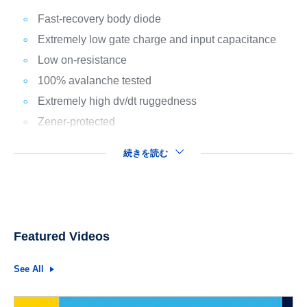
Fast-recovery body diode
Extremely low gate charge and input capacitance
Low on-resistance
100% avalanche tested
Extremely high dv/dt ruggedness
Zener-protected
続きを読む
Featured Videos
See All