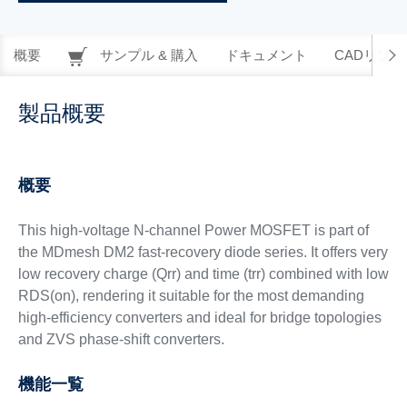
概要
サンプル & 購入
ドキュメント
CADリソー
製品概要
概要
This high-voltage N-channel Power MOSFET is part of
the MDmesh DM2 fast-recovery diode series. It offers very
low recovery charge (Qrr) and time (trr) combined with low
RDS(on), rendering it suitable for the most demanding
high-efficiency converters and ideal for bridge topologies
and ZVS phase-shift converters.
機能一覧