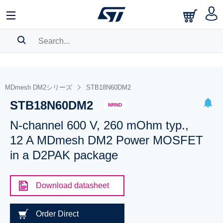
SEARCH HISTORY
BOOKMARK
MDmesh DM2シリーズ
STB18N60DM2
STB18N60DM2
Please
log in
to show your saved searches.
NRND
N-channel 600 V, 260 mOhm typ.,
12 A MDmesh DM2 Power MOSFET
in a D2PAK package
Download datasheet
Order Direct